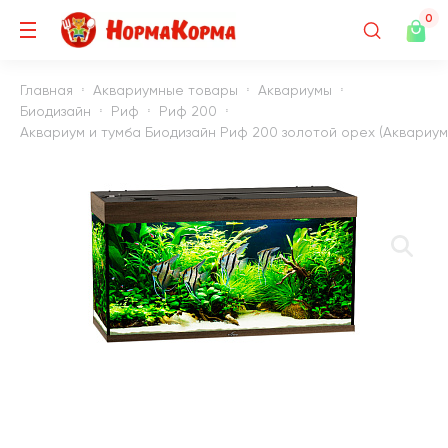
0
Главная
Аквариумные товары
Аквариумы
Биодизайн
Риф
Риф 200
Аквариум и тумба Биодизайн Риф 200 золотой орех (Аквариум