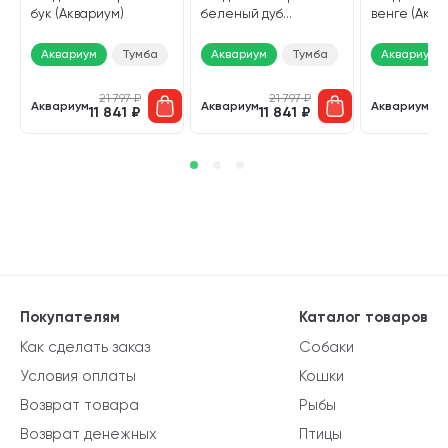
бук (Аквариум)
беленый дуб
венге (Аква
(Аквариум)
Аквариум
Тумба
Аквариум
Тумба
Аквариум
21 797
₽
21 797
₽
2
Аквариум
Аквариум
Аквариум
11 841
₽
11 841
₽
11
Покупателям
Каталог товаров
Как сделать заказ
Собаки
Условия оплаты
Кошки
Возврат товара
Рыбы
Возврат денежных
Птицы