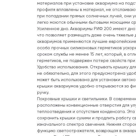
материалов при установке аквариума на подст
профиля вплавлены в материал, не отслаиваю
при попадании прямых солнечных лучей, они 
легко моются обычными бытовыми моющими ср
Усиленное дно. Аквариумы РИФ 200 имеют дно
что позволяет размещать даже очень тяжелые 
аквариумов применяются лучшие европейские
особо прочных силиконовых герметиков ускор
сроком службы не менее 15 лет, который, в от
герметиков, не подвержен потере свойств при
Удобство использования. Открывать крышку дл
не обязательно, для этого предусмотрена удо
может быть использована для установки авток
крышки аквариумов удобно открываются за ф
ручку.
Покровные крышки и светильники. В современ
расположены конвекционные отверстия для у
теплоотведения и отсутствия конденсата. Эта
сохранить крышки сухими и продлить работу с
изначального спектра свечения. Нижняя стор
функцию светоотражателя, возвращая в аквар