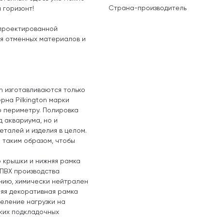
Страна-производитель
 горизонт!
спроектированной
ия отменных материалов и
n изготавливаются только
рна Pilkington марки
о периметру. Полировка
д аквариума, но и
еталей и изделия в целом.
 таким образом, чтобы
 крышки и нижняя рамка
 ПВХ производства
ению, химически нейтрален
няя декоративная рамка
еление нагрузки на
аких подкладочных