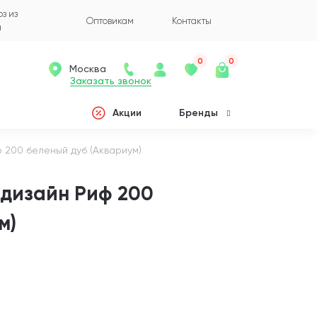
з из
Оптовикам
Контакты
а
0
0
Москва
Заказать звонок
Акции
Бренды
 200 беленый дуб (Аквариум)
одизайн Риф 200
м)