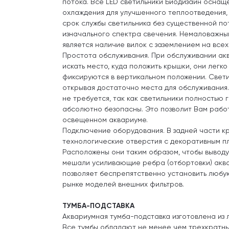
потока. Все LED светильники Биодизайн осна
охлаждения для улучшенного теплоотведения, 
срок службы светильника без существенной по
изначального спектра свечения. Немаловажн
является наличие вилок с заземлением на всех
Простота обслуживания. При обслуживании ак
искать место, куда положить крышки, они легк
фиксируются в вертикальном положении. Свети
открывая достаточно места для обслуживания.
не требуется, так как светильники полностью
абсолютно безопасны. Это позволит Вам рабо
освещенном аквариуме.
Подключение оборудования. В задней части 
технологические отверстия с декоративным п
Расположены они таким образом, чтобы выводу
мешали усиливающие ребра (отбортовки) аква
позволяет беспрепятственно установить любу
рынке моделей внешних фильтров.
ТУМБА-ПОДСТАВКА
Аквариумная тумба-подставка изготовлена из
Все тумбы обладают не менее чем трехкратны