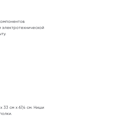
компонентов
и электротехнической
ту.
 33 см x 67,4 см. Ниши
полки.