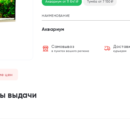
Аквариум
от 11 841
₽
Тумба
от 7 150
₽
НАИМЕНОВАНИЕ
Аквариум
Самовывоз
Достав
в пунктах вашего региона
курьером
ие цен
ты выдачи