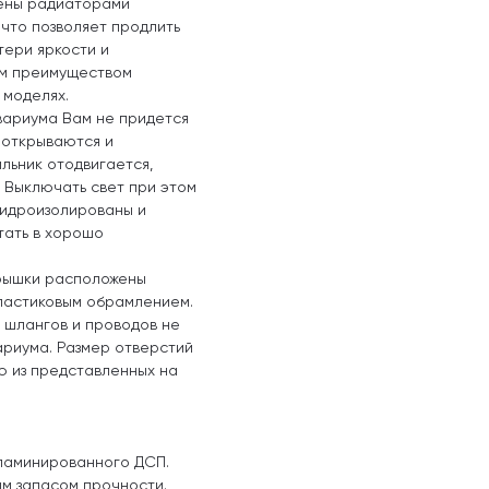
щены радиаторами
что позволяет продлить
тери яркости и
ым преимуществом
 моделях.
вариума Вам не придется
о открываются и
льник отодвигается,
 Выключать свет при этом
 гидроизолированы и
тать в хорошо
крышки расположены
ластиковым обрамлением.
 шлангов и проводов не
риума. Размер отверстий
ю из представленных на
 ламинированного ДСП.
м запасом прочности.