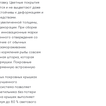
авку. Цветные покрытия
тся и не выцветают даже
устойчивы к деформациям и
едствами.
 увеличенной толщины,
декорации. При сборке
 инновационные марки
енного отверждения со
личие от обычных
 замораживании.
я кормления рыбы совсем
бная шторка, которая
ормушки. Покровные
ирменную встроенную
ных покровных крышках
лучшенного
 система позволяет
ветильника без потери
она крышек выполняет
иум до 80 % светового