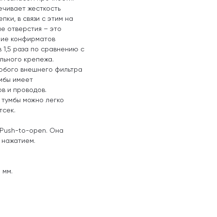
ечивает жесткость
ки, в связи с этим на
е отверстия – это
ние конфирматов
 1,5 раза по сравнению с
ельного крепежа.
юбого внешнего фильтра
умбы имеет
в и проводов.
 тумбы можно легко
тсек.
 Push-to-open. Она
 нажатием.
 мм.