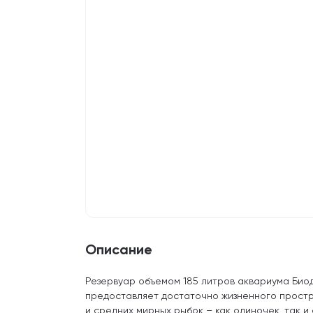
Описание
Резервуар объемом 185 литров аквариума Био
предоставляет достаточно жизненного простр
и средних мирных рыбок – как одиночек, так и