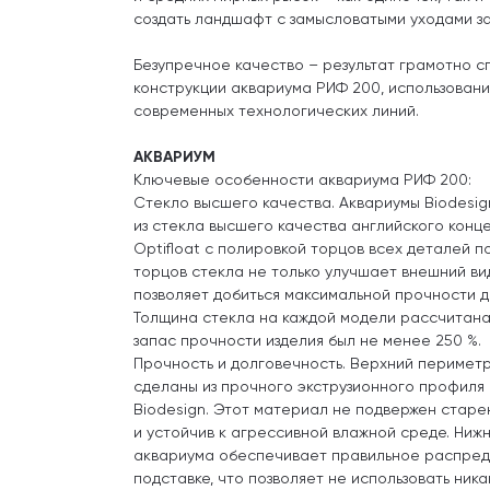
создать ландшафт с замысловатыми уходами за
Безупречное качество – результат грамотно 
конструкции аквариума РИФ 200, использован
современных технологических линий.
АКВАРИУМ
Ключевые особенности аквариума РИФ 200:
Стекло высшего качества. Аквариумы Biodesig
из стекла высшего качества английского конце
Optifloat с полировкой торцов всех деталей п
торцов стекла не только улучшает внешний ви
позволяет добиться максимальной прочности д
Толщина стекла на каждой модели рассчитана
запас прочности изделия был не менее 250 %.
Прочность и долговечность. Верхний периметр
сделаны из прочного экструзионного профиля
Biodesign. Этот материал не подвержен стар
и устойчив к агрессивной влажной среде. Ниж
аквариума обеспечивает правильное распред
подставке, что позволяет не использовать ник