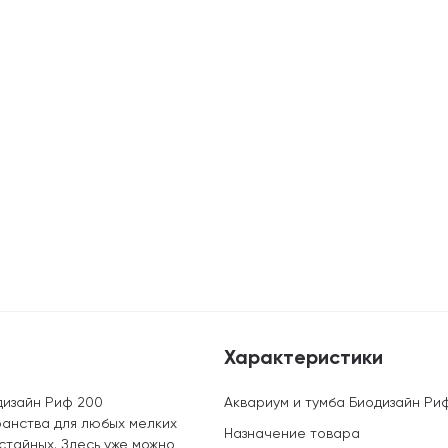
Характеристики
дизайн Риф 200
Аквариум и тумба Биодизайн Риф
анства для любых мелких
Назначение товара
 стайных. Здесь уже можно