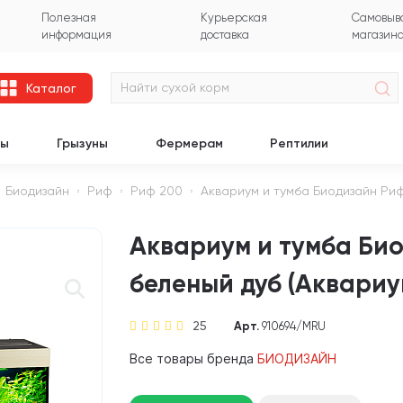
Полезная
Курьерская
Самовыво
информация
доставка
магазин
Каталог
цы
Грызуны
Фермерам
Рептилии
Биодизайн
Риф
Риф 200
Аквариум и тумба Биодизайн Риф
Аквариум и тумба Би
беленый дуб (Аквариу
25
Арт.
910694/MRU
Все товары бренда
БИОДИЗАЙН