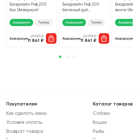
Биодизайн Риф 200
Биодизайн Риф 200
Биодизайн Р
бук (Аквариум)
беленый дуб
венге (Аква
(Аквариум)
Аквариум
Тумба
Аквариум
Тумба
Аквариум
21 797
₽
21 797
₽
2
Аквариум
Аквариум
Аквариум
11 841
₽
11 841
₽
11
Покупателям
Каталог товаров
Как сделать заказ
Собаки
Условия оплаты
Кошки
Возврат товара
Рыбы