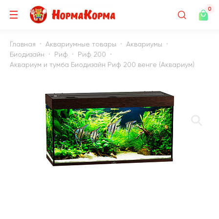
0
Главная
Аквариумные товары
Аквариумы
Биодизайн
Риф
Риф 200
Аквариум и тумба Биодизайн Риф 200 венге (Аквариум)