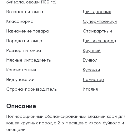
буйвола, овощи (100 гр)
Возраст питомца
Для взрослых
Класс корма
Супер-премиум
Назначение товара
Стандартный
Порода питомца
Для всех пород
Размер питомца
Крупный
Мясные ингредиенты
Буйвол
Консистенция
Кусочки
Вид упаковки
Ламистер
Страна-производитель
Италия
Описание
Полнорационный сбалансированный влажный корм для
кошек крупных пород с 2-х месяцев с мясом буйвола и
овощами.