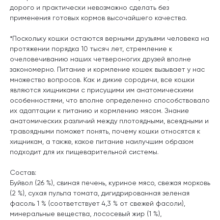
дорого и практически невозможно сделать без
применения готовых кормов высочайшего качества.
*Поскольку кошки остаются верными друзьями человека на
протяжении порядка 10 тысяч лет, стремление к
очеловечиванию наших четвероногих друзей вполне
закономерно. Питание и кормление кошек вызывает у нас
множество вопросов. Как и дикие сородичи, все кошки
являются хищниками с присущими им анатомическими
особенностями, что вполне определенно способствовало
их адаптации к питанию и кормлению мясом. Знание
анатомических различий между плотоядными, всеядными и
травоядными поможет понять, почему кошки относятся к
хищникам, а также, какое питание наилучшим образом
подходит для их пищеварительной системы.
Состав:
Буйвол (26 %), свиная печень, куриное мясо, свежая морковь
(2 %), сухая пульпа томата, дигидрированная зеленая
фасоль 1 % (соответствует 4,3 % от свежей фасоли),
минеральные вещества, лососевый жир (1 %),