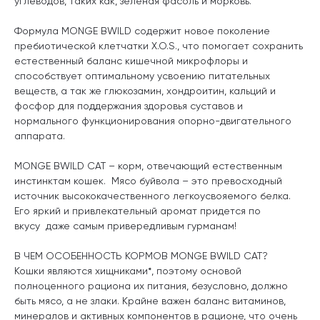
углеводов, таких как, зеленая фасоль и морковь.
Формула MONGE BWILD содержит новое поколение
пребиотической клетчатки Х.О.S., что помогает сохранить
естественный баланс кишечной микрофлоры и
способствует оптимальному усвоению питательных
веществ, а так же глюкозамин, хондроитин, кальций и
фосфор для поддержания здоровья суставов и
нормального функционирования опорно-двигательного
аппарата.
MONGE BWILD CAT – корм, отвечающий естественным
инстинктам кошек. Мясо буйвола – это превосходный
источник высококачественного легкоусвояемого белка.
Его яркий и привлекательный аромат придется по
вкусу даже самым привередливым гурманам!
В ЧЕМ ОСОБЕННОСТЬ КОРМОВ MONGE BWILD CAT?
Кошки являются хищниками*, поэтому основой
полноценного рациона их питания, безусловно, должно
быть мясо, а не злаки. Крайне важен баланс витаминов,
минералов и активных компонентов в рационе, что очень