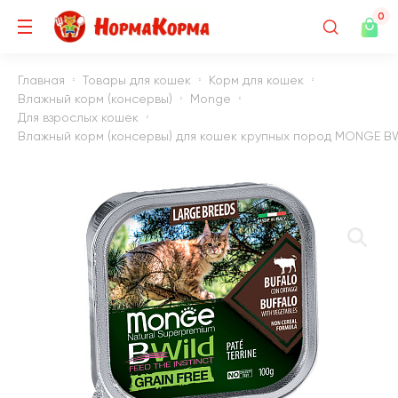
0
Главная
Товары для кошек
Корм для кошек
Влажный корм (консервы)
Monge
Для взрослых кошек
Влажный корм (консервы) для кошек крупных пород MONGE BWI