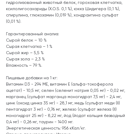
гидролизованный животный белок, гороховая клетчатка,
ксилолигосахариды (Х.О.S. 0,1 %), юкка Шидигера (0,1 %),
спирулина, глюкозамин (0,019 %), хондраитина сульфат
(0,01 %).
Гарантированный анализ:
Сырой белок – 10 %
Сырая клетчатка – 1 %
Сырой жир – 5,5 %
Сырая зола – 2,3 %
Влажность – 79 %.
Пищевые добавки на 1 кг:
Витамин D3 - 294 МЕ, витамин E (альфа-токоферола
ацетат) - 10,5 мг, селен (селенит натрия 0,05 мг) - 0,02 мг,
марганец (сульфат марганца моногидрат 7,5 мг) - 2,4 мг,
цинк (оксид цинка 35 мг) - 28,1 мг, медь (сульфат меди (II)
пентагидрат 3 мг) - 0,76 мг, железо (сульфат железа (II)
моногидрат 25 мг) - 8,22 мг, йод (йодат кальция безводный
0,4 мг) - 0,26 мг, таурин - 1400 мг.
Энергетическая ценность: 956 кКал/кг.