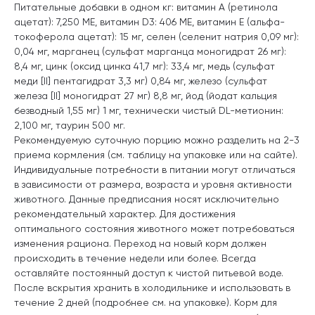
Питательные добавки в одном кг: витамин A (ретинола
ацетат): 7,250 МЕ, витамин D3: 406 МЕ, витамин Е (альфа-
токоферола ацетат): 15 мг, селен (селенит натрия 0,09 мг):
0,04 мг, марганец (сульфат марганца моногидрат 26 мг):
8,4 мг, цинк (оксид цинка 41,7 мг): 33,4 мг, медь (сульфат
меди [II] пентагидрат 3,3 мг) 0,84 мг, железо (сульфат
железа [II] моногидрат 27 мг) 8,8 мг, йод (йодат кальция
безводный 1,55 мг) 1 мг, технически чистый DL-метионин:
2,100 мг, таурин 500 мг.
Рекомендуемую суточную порцию можно разделить на 2-3
приема кормления (см. таблицу на упаковке или на сайте).
Индивидуальные потребности в питании могут отличаться
в зависимости от размера, возраста и уровня активности
животного. Данные предписания носят исключительно
рекомендательный характер. Для достижения
оптимального состояния животного может потребоваться
изменения рациона. Переход на новый корм должен
происходить в течение недели или более. Всегда
оставляйте постоянный доступ к чистой питьевой воде.
После вскрытия хранить в холодильнике и использовать в
течение 2 дней (подробнее см. на упаковке). Корм для