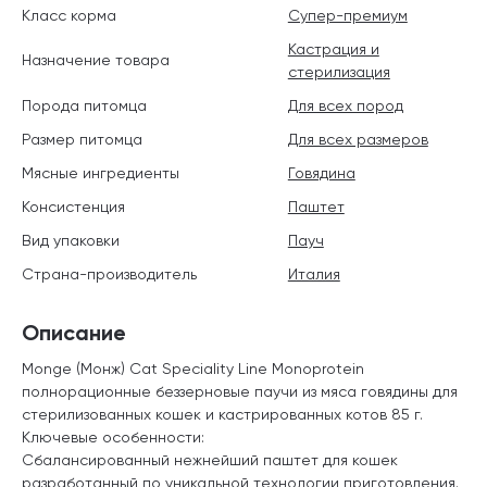
Класс корма
Супер-премиум
Кастрация и
Назначение товара
стерилизация
Порода питомца
Для всех пород
Размер питомца
Для всех размеров
Мясные ингредиенты
Говядина
Консистенция
Паштет
Вид упаковки
Пауч
Страна-производитель
Италия
Описание
Monge (Монж) Cat Speciality Line Monoprotein
полнорационные беззерновые паучи из мяса говядины для
стерилизованных кошек и кастрированных котов 85 г.
Ключевые особенности:
Сбалансированный нежнейший паштет для кошек
разработанный по уникальной технологии приготовления.