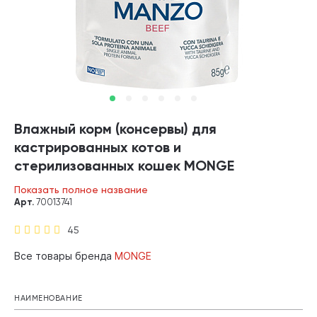
Влажный корм (консервы) для
кастрированных котов и
стерилизованных кошек MONGE
MONOPROTEIN STERILISED монобелковые
Показать полное название
говядина пауч (85 гр)
Арт.
70013741
45
Все товары бренда
MONGE
НАИМЕНОВАНИЕ