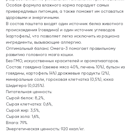
Особая формула влажного корма порадует самых
привередливых питомцев, а также поможет им оставаться
здоровыми и энергичными.
В состав паштета входят один источник белка животного
происхождения (говядина) и один источник углеводов
(картофель), что позволяет легко исключить из рациона
ингредиенты, вызывающие аллергию.
Оптимальный баланс Омега-3 помогает правильному
развитию головного мозга кошки.
Без ГМО, искусственных красителей и ароматизаторов.
Состав: говядина (свежее мясо 40%, печень 10%), бульон из
говядины, картофель (4%) дрожжевые продукты (2%),
минеральные соли, гороховая клетчатка (0,5%), юкка
Шидигера (0,025%).
Питательная ценность:
Сырой белок: 8,2%,
Сырая клетчатка: 0,6%,
Сырой жир: 3,5%,
Сырая зола: 1,6%,
Влага: 79%.
Энергетическая ценность: 920 ккал/кг.