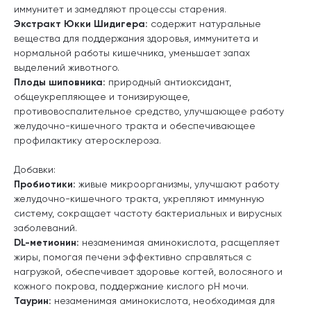
иммунитет и замедляют процессы старения.
Экстракт Юкки Шидигера:
содержит натуральные
вещества для поддержания здоровья, иммунитета и
нормальной работы кишечника, уменьшает запах
выделений животного.
Плоды шиповника:
природный антиоксидант,
общеукрепляющее и тонизирующее,
противовоспалительное средство, улучшающее работу
желудочно-кишечного тракта и обеспечивающее
профилактику атеросклероза.
Добавки:
Пробиотики:
живые микроорганизмы, улучшают работу
желудочно-кишечного тракта, укрепляют иммунную
систему, сокращает частоту бактериальных и вирусных
заболеваний.
DL-метионин:
незаменимая аминокислота, расщепляет
жиры, помогая печени эффективно справляться с
нагрузкой, обеспечивает здоровье когтей, волосяного и
кожного покрова, поддержание кислого pH мочи.
Таурин:
незаменимая аминокислота, необходимая для