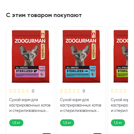
С этим товаром покупают
0
0
Сухой корм для
Сухой корм для
Сухой корм 
кастрированных котов
кастрированных котов
кастрирован
и стерилизованных
и стерилизованных
и стерилиз
кошек ZOOGURMAN
кошек ZOOGURMAN
кошек ZOO
RED телятина, птица
RED лосось, анчоус (1,5
RED курица (1
1,5 кг
1,5 кг
1,5 кг
(1,5 кг)
кг)