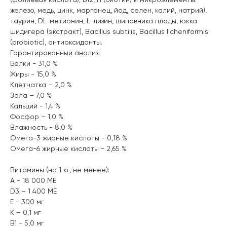
железо, медь, цинк, марганец, йод, селен, калий, натрий),
таурин, DL-метионин, L-лизин, шиповника плоды, юкка
шидигера (экстракт), Bacillus subtilis, Bacillus licheniformis
(probiotic), антиоксиданты.
Гарантированный анализ:
Белки - 31,0 %
Жиры - 15,0 %
Клетчатка – 2,0 %
Зола – 7,0 %
Кальций - 1,4 %
Фосфор – 1,0 %
Влажность - 8,0 %
Омега-3 жирные кислоты - 0,18 %
Омега-6 жирные кислоты - 2,65 %
Витамины (на 1 кг, не менее):
А - 18 000 МЕ
D3 – 1 400 ME
Е - 300 мг
К – 0,1 мг
В1 - 5,0 мг