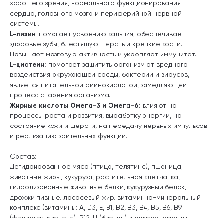
хорошего зрения, нормального функционирования
сердца, головного мозга и периферийной нервной
системы.
L-лизин
: помогает усвоению кальция, обеспечивает
здоровые зубы, блестящую шерсть и крепкие кости.
Повышает мозговую активность и укрепляет иммунитет.
L-цистеин:
помогает защитить организм от вредного
воздействия окружающей среды, бактерий и вирусов,
является питательной аминокислотой, замедляющей
процесс старения организма.
Жирные кислоты Омега-3 и Омега-6:
влияют на
процессы роста и развития, выработку энергии, на
состояние кожи и шерсти, на передачу нервных импульсов
и реализацию зрительных функций.
Состав:
Дегидрированное мясо (птица, телятина), пшеница,
животные жиры, кукуруза, растительная клетчатка,
гидролизованные животные белки, кукурузный белок,
дрожжи пивные, лососевый жир, витаминно-минеральный
комплекс (витамины: А, D3, Е, В1, В2, В3, В4, В5, В6, В9
(фолиевая кислота), В12, Н (биотин) и микроэлементы: