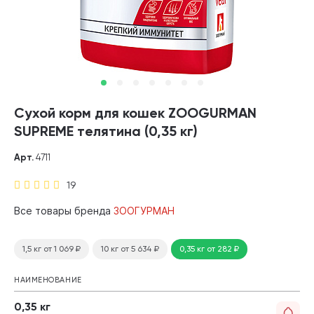
Сухой корм для кошек ZOOGURMAN
SUPREME телятина (0,35 кг)
Арт.
4711
19
Все товары бренда
ЗООГУРМАН
1,5 кг
от 1 069
₽
10 кг
от 5 634
₽
0,35 кг
от 282
₽
НАИМЕНОВАНИЕ
0,35 кг