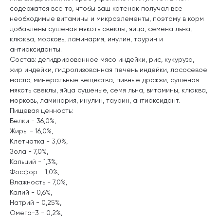
содержатся все то, чтобы ваш котенок получал все
необходимые витамины и микроэлементы, поэтому в корм
добавлены сушёная мякоть свёклы, яйца, семена льна,
клюква, морковь, ламинария, инулин, таурин и
антиоксиданты.
Состав: дегидрированное мясо индейки, рис, кукуруза,
жир индейки, гидролизованная печень индейки, лососевое
масло, минеральные вещества, пивные дрожжи, сушеная
мякоть свеклы, яйца сушеные, семя льна, витамины, клюква,
морковь, ламинария, инулин, таурин, антиоксидант.
Пищевая ценность:
Белки - 36,0%,
Жиры - 16,0%,
Клетчатка - 3,0%,
Зола - 7,0%,
Кальций - 1,3%,
Фосфор - 1,0%,
Влажность - 7,0%,
Калий - 0,6%,
Натрий - 0,25%,
Омега-3 - 0,2%,