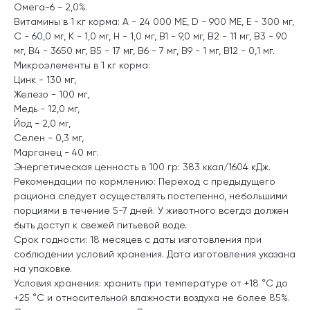
Омега-6 - 2,0%.
Витамины в 1 кг корма: A - 24 000 ME, D - 900 ME, Е - 300 мг,
С - 60,0 мг, К - 1,0 мг, Н - 1,0 мг, В1 - 9,0 мг, В2 - 11 мг, В3 - 90
мг, В4 - 3650 мг, В5 - 17 мг, В6 - 7 мг, В9 - 1 мг, В12 - 0,1 мг.
Микроэлементы в 1 кг корма:
Цинк - 130 мг,
Железо - 100 мг,
Медь - 12,0 мг,
Йод - 2,0 мг,
Селен - 0,3 мг,
Марганец - 40 мг.
Энергетическая ценность в 100 гр: 383 ккал/1604 кДж.
Рекомендации по кормлению: Переход с предыдущего
рациона следует осуществлять постепенно, небольшими
порциями в течение 5-7 дней. У животного всегда должен
быть доступ к свежей питьевой воде.
Срок годности: 18 месяцев с даты изготовления при
соблюдении условий хранения. Дата изготовления указана
на упаковке.
Условия хранения: хранить при температуре от +18 °C до
+25 °C и относительной влажности воздуха не более 85%.