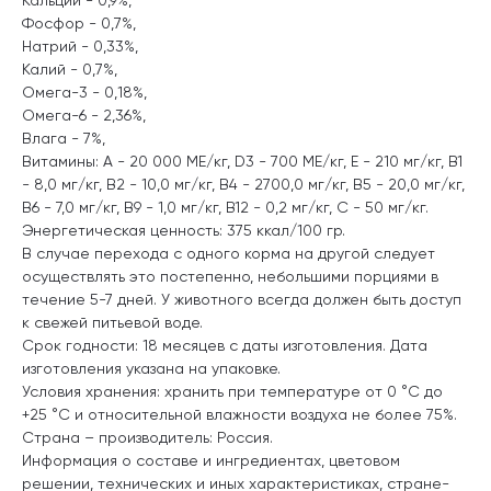
Фосфор - 0,7%,
Натрий - 0,33%,
Калий - 0,7%,
Омега-3 - 0,18%,
Омега-6 - 2,36%,
Влага - 7%,
Витамины: А - 20 000 МЕ/кг, D3 - 700 ME/кг, Е - 210 мг/кг, В1
- 8,0 мг/кг, В2 - 10,0 мг/кг, В4 - 2700,0 мг/кг, В5 - 20,0 мг/кг,
В6 - 7,0 мг/кг, B9 - 1,0 мг/кг, В12 - 0,2 мг/кг, C - 50 мг/кг.
Энергетическая ценность: 375 ккал/100 гр.
В случае перехода с одного корма на другой следует
осуществлять это постепенно, небольшими порциями в
течение 5-7 дней. У животного всегда должен быть доступ
к свежей питьевой воде.
Срок годности: 18 месяцев с даты изготовления. Дата
изготовления указана на упаковке.
Условия хранения: хранить при температуре от 0 °C до
+25 °C и относительной влажности воздуха не более 75%.
Страна – производитель: Россия.
Информация о составе и ингредиентах, цветовом
решении, технических и иных характеристиках, стране-