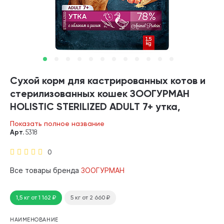
Сухой корм для кастрированных котов и
стерилизованных кошек ЗООГУРМАН
HOLISTIC STERILIZED ADULT 7+ утка,
яблоко, рис (1,5 кг)
Показать полное название
Арт.
5318
0
Все товары бренда
ЗООГУРМАН
1,5 кг
от 1 162
₽
5 кг
от 2 660
₽
НАИМЕНОВАНИЕ