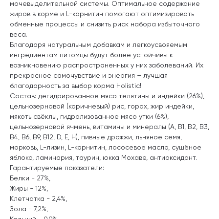
мочевыделительной системы. Оптимальное содержание
жиров в корме и L-карнитин помогают оптимизировать
обменные процессы и снизить риск набора избыточного
веса.
Благодаря натуральным добавкам и легкоусвояемым
ингредиентам питомцы будут более устойчивы к
возникновению распространенных у них заболеваний. Их
прекрасное самочувствие и энергия – лучшая
благодарность за выбор корма Holistic!
Состав: дегидрированное мясо телятины и индейки (26%),
цельнозерновой (коричневый) рис, горох, жир индейки,
мякоть свёклы, гидролизованное мясо утки (6%),
цельнозерновой ячмень, витамины и минералы (А, В1, В2, В3,
В4, В6, В9, В12, D, Е, Н), пивные дрожжи, льняное семя,
морковь, L-лизин, L-карнитин, лососевое масло, сушёное
яблоко, ламинария, таурин, юкка Мохаве, антиоксидант.
Гарантируемые показатели:
Белки - 27%,
Жиры - 12%,
Клетчатка - 2,4%,
Зола - 7,2%,
Кальций - 0,9%,