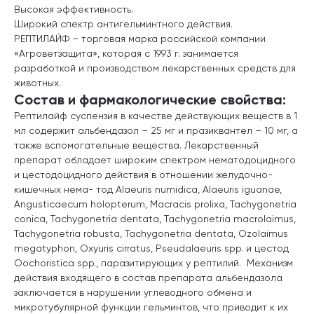
Высокая эффективность.
Широкий спектр антигельминтного действия.
РЕПТИЛАЙФ – торговая марка российской компании
«Агроветзащита», которая с 1993 г. занимается
разработкой и производством лекарственных средств для
животных.
Состав и фармакологические свойства:
Рептилайф суспензия в качестве действующих веществ в 1
мл содержит альбендазол – 25 мг и празиквантел – 10 мг, а
также вспомогательные вещества. Лекарственный
препарат обладает широким спектром нематодоцидного
и цестодоцидного действия в отношении желудочно-
кишечных нема- тод Alaeuris numidica, Alaeuris iguanae,
Angusticaecum holopterum, Macracis prolixa, Tachygonetria
conica, Tachygonetria dentata, Tachygonetria macrolaimus,
Tachygonetria robusta, Tachygonetria dentata, Ozolaimus
megatyphon, Oxyuris cirratus, Pseudalaeuris spp. и цестод
Oochoristica spp., паразитирующих у рептилий. Механизм
действия входящего в состав препарата альбендазола
заключается в нарушении углеводного обмена и
микротубулярной функции гельминтов, что приводит к их