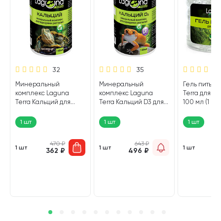
32
35
Минеральный
Минеральный
Гель питьев
й
комплекс Laguna
комплекс Laguna
Terra для н
Terra Кальций для
Terra Кальций D3 для
100 мл (1 шт)
рептилий 100 мл (1 шт)
рептилий 100 мл (1 шт)
1 шт
1 шт
1 шт
470
₽
643
₽
1 шт
1 шт
1 шт
362
₽
496
₽
1