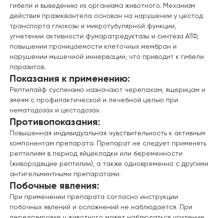
гибели и выведению из организма животного. Механизм
действия празиквантела основан на нарушении у цестод
транспорта глюкозы и микротубулярной функции,
угнетении активности фумаратредуктазы и синтеза АТФ,
повышении проницаемости клеточных мембран и
нарушении мышечной иннервации, что приводит к гибели
паразитов.
Показания к применению:
Рептилайф суспензию назначают черепахам, ящерицам и
змеям с профилактической и лечебной целью при
нематодозах и цестодозах.
Противопоказания:
Повышенная индивидуальная чувствительность к активным
компонентам препарата. Препарат не следует применять
рептилиям в период яйцекладки или беременности
(живородящие рептилии), а также одновременно с другими
антигельминтными препаратами.
Побочные явления:
При применении препарата согласно инструкции
побочных явлений и осложнений не наблюдается. При
передозировке у животного может наблюдаться усиление