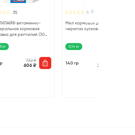
35
8
ТИЛАЙФ витаминно-
Мел кормовой для улиток и
еральная кормовая
черепах кусковой (140 гр)
авка для рептилий (30
3 кг
0,14 кг
732
₽
258
₽
гр
140 гр
606
₽
243
₽