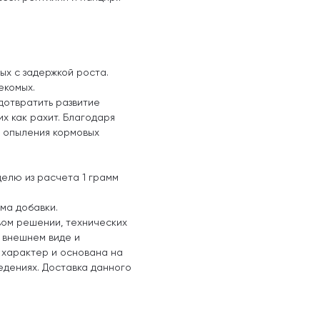
ых с задержкой роста.
екомых.
дотвратить развитие
их как рахит. Благодаря
я опыления кормовых
делю из расчета 1 грамм
ма добавки.
вом решении, технических
, внешнем виде и
 характер и основана на
едениях. Доставка данного