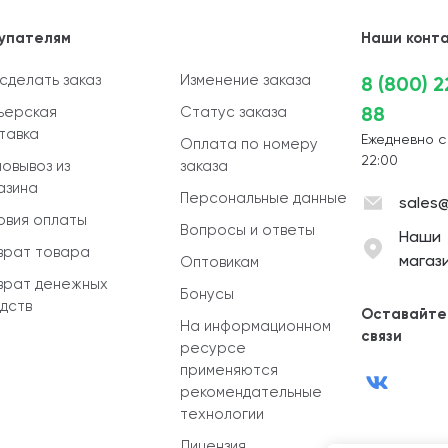
упателям
Наши конт
 сделать заказ
Изменение заказа
8 (800) 
88
ьерская
Статус заказа
тавка
Ежедневно с
Оплата по номеру
22:00
овывоз из
заказа
азина
Персональные данные
sales@
овия оплаты
Вопросы и ответы
Наши
врат товара
магаз
Оптовикам
врат денежных
Бонусы
дств
Оставайте
На информационном
связи
ресурсе
применяются
рекомендательные
технологии
Лицензия