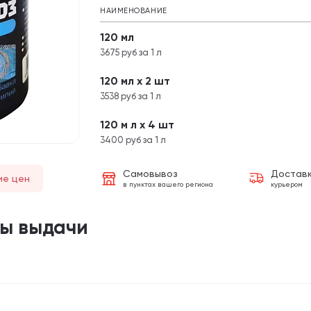
НАИМЕНОВАНИЕ
120 мл
3675 руб за 1 л
120 мл х 2 шт
3538 руб за 1 л
120 м л х 4 шт
3400 руб за 1 л
Самовывоз
Достав
ие цен
в пунктах вашего региона
курьером
ты выдачи