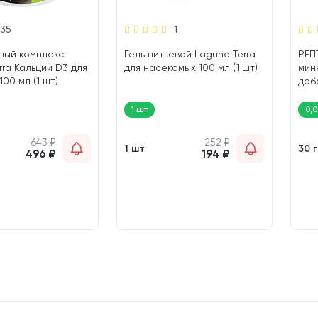
35
1
ный комплекс
Гель питьевой Laguna Terra
РЕП
rra Кальций D3 для
для насекомых 100 мл (1 шт)
мин
00 мл (1 шт)
доб
гр)
1 шт
0,0
643
₽
252
₽
1 шт
30 
496
₽
194
₽