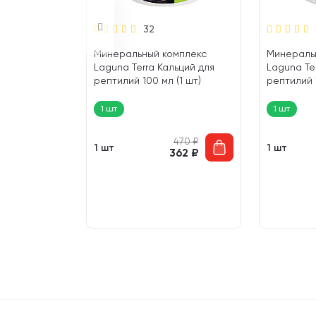
32
а кальций
Минеральный комплекс
Минераль
adOx (120
Laguna Terra Кальций для
Laguna Te
рептилий 100 мл (1 шт)
рептилий 1
1 шт
1 шт
373
₽
470
₽
1 шт
1 шт
342
₽
362
₽
746
₽
659
₽
1 492
₽
 267
₽