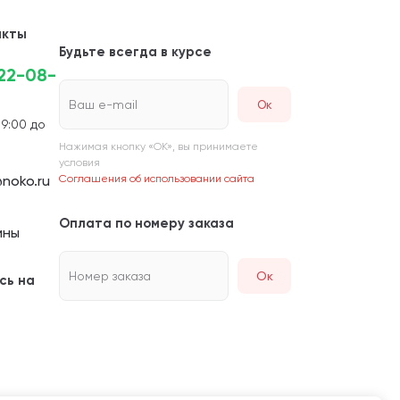
акты
Будьте всегда в курсе
222-08-
Ваш e-mail
 9:00 до
Нажимая кнопку «ОК», вы принимаете
условия
noko.ru
Соглашения об использовании сайта
Оплата по номеру заказа
ины
Номер заказа
Ок
сь на