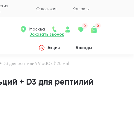
з из
Оптовикам
Контакты
а
0
0
Москва
Заказать звонок
Акции
Бренды
 D3 для рептилий VladOx (120 мл)
ций + D3 для рептилий