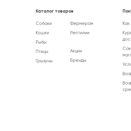
Каталог товаров
Пок
Собаки
Фермерам
Как
Кошки
Рептилии
Кур
дос
Рыбы
Сам
Акции
Птицы
маг
Бренды
Грызуны
Усл
Воз
Воз
сре