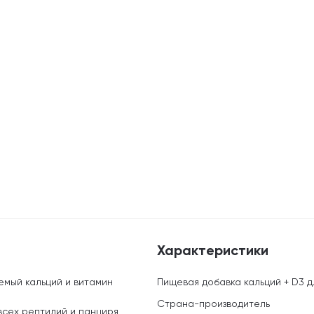
Характеристики
емый кальций и витамин
Пищевая добавка кальций + D3 д
Страна-производитель
всех рептилий и панциря