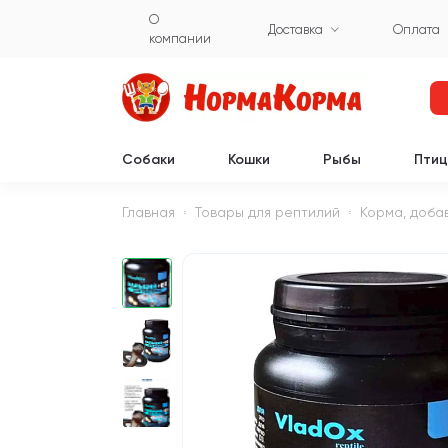
О
Доставка
Оплата
компании
Собаки
Кошки
Рыбы
Пти
Главная
Товары для рептилий
Корма, доба