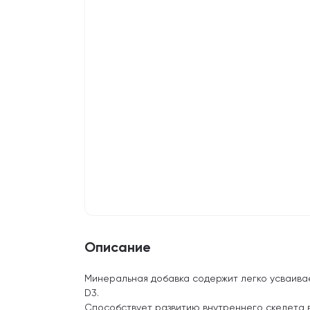
Описание
Минеральная добавка содержит легко усваива
D3.
Способствует развитию внутреннего скелета 