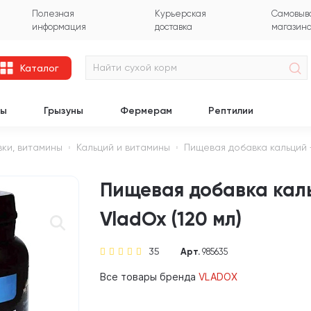
Полезная
Курьерская
Самовыво
информация
доставка
магазин
Каталог
цы
Грызуны
Фермерам
Рептилии
вки, витамины
Кальций и витамины
Пищевая добавка кальций +
Пищевая добавка каль
VladOx (120 мл)
35
Арт.
985635
Все товары бренда
VLADOX