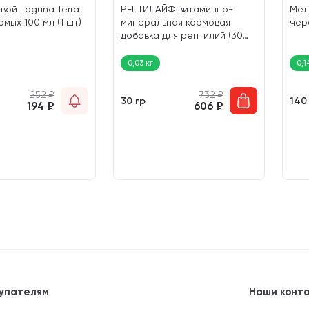
евой Laguna Terra
РЕПТИЛАЙФ витаминно-
Мел
мых 100 мл (1 шт)
минеральная кормовая
чер
добавка для рептилий (30
гр)
0,03 кг
0,1
252
₽
732
₽
30 гр
140
194
₽
606
₽
упателям
Наши конт