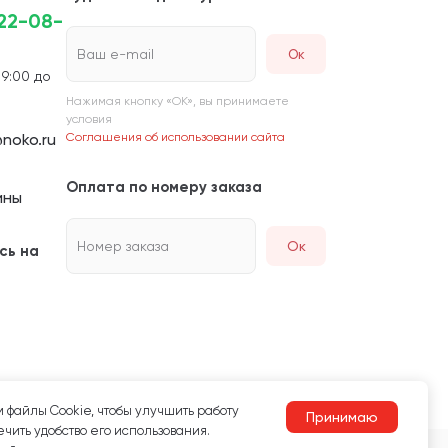
222-08-
Ваш e-mail
 9:00 до
Нажимая кнопку «ОК», вы принимаете
условия
noko.ru
Соглашения об использовании сайта
Оплата по номеру заказа
ины
Номер заказа
Ок
сь на
 файлы Сookie, чтобы улучшить работу
Принимаю
чить удобство его использования.