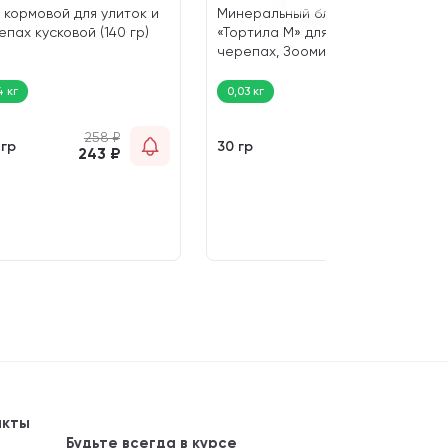
 кормовой для улиток и
Минеральный блок Ca + D3
епах кусковой (140 гр)
«Тортила М» для водяных
черепах, Зоомир (30 гр)
4 кг
0,03 кг
258
₽
134
₽
 гр
30 гр
243
₽
125
₽
акты
Будьте всегда в курсе