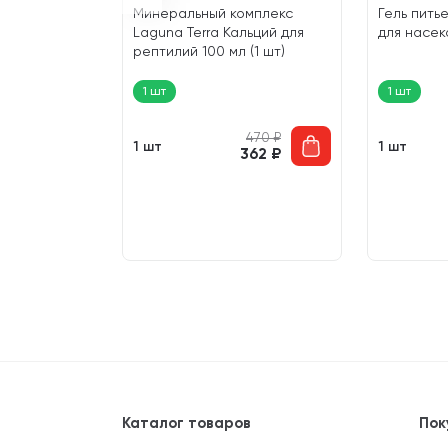
а кальций
Минеральный комплекс
Гель пить
adOx (120
Laguna Terra Кальций для
для насеко
рептилий 100 мл (1 шт)
1 шт
1 шт
373
₽
470
₽
1 шт
1 шт
342
₽
362
₽
746
₽
659
₽
1 492
₽
 267
₽
Каталог товаров
Пок