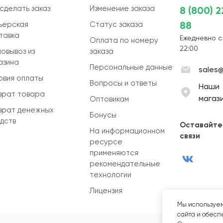
 сделать заказ
Изменение заказа
8 (800) 
88
ьерская
Статус заказа
тавка
Ежедневно с
Оплата по номеру
22:00
овывоз из
заказа
азина
Персональные данные
sales@
овия оплаты
Вопросы и ответы
Наши
врат товара
магаз
Оптовикам
врат денежных
Бонусы
дств
Оставайте
На информационном
связи
ресурсе
применяются
рекомендательные
технологии
Лицензия
Мы используем
сайта и обеспе