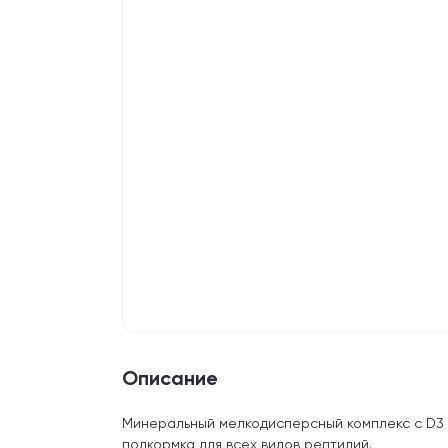
Описание
Минеральный мелкодисперсный комплекс с D3 
подкормка для всех видов рептилий.