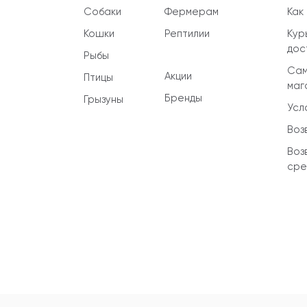
Собаки
Фермерам
Как
Кошки
Рептилии
Кур
дос
Рыбы
Сам
Акции
Птицы
маг
Бренды
Грызуны
Усл
Воз
Воз
сре