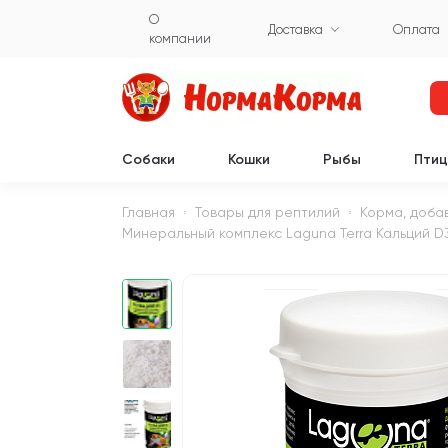
О
Доставка
Оплата
компании
Собаки
Кошки
Рыбы
Пти
Главная
Товары для рептилий
Корма, доба
Минеральный комплекс Laguna Terra Кальций D3 