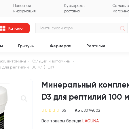
Полезная
Курьерская
Самовыво
информация
доставка
магазин
Каталог
цы
Грызуны
Фермерам
Рептилии
вки, витамины
Кальций и витамины
для рептилий 100 мл (1 шт)
Минеральный комплек
D3 для рептилий 100 мл
35
Арт.
80194002
Все товары бренда
LAGUNA