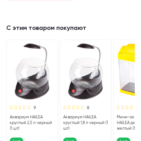
С этим товаром покупают
9
8
Аквариум HAILEA
Аквариум HAILEA
Мини-аква
1
круглый 2,5 л черный
круглый 1,8 л черный (1
HAILEA детск
(1 шт)
шт)
желтый (1 шт
1 шт
1 шт
1 шт