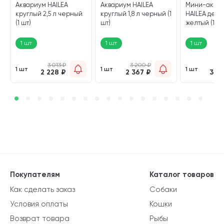
Аквариум HAILEA
Аквариум HAILEA
Мини-аква
1
круглый 2,5 л черный
круглый 1,8 л черный (1
HAILEA детск
(1 шт)
шт)
желтый (1 шт
1 шт
1 шт
1 шт
3 013
₽
3 200
₽
3 
1 шт
1 шт
1 шт
2 228
₽
2 367
₽
3 4
Покупателям
Каталог товаров
Как сделать заказ
Собаки
Условия оплаты
Кошки
Возврат товара
Рыбы