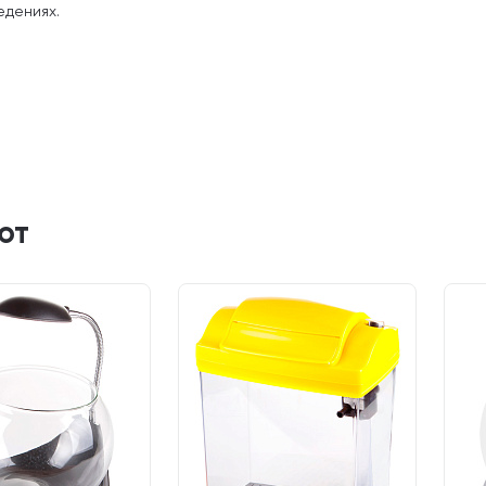
едениях.
ют