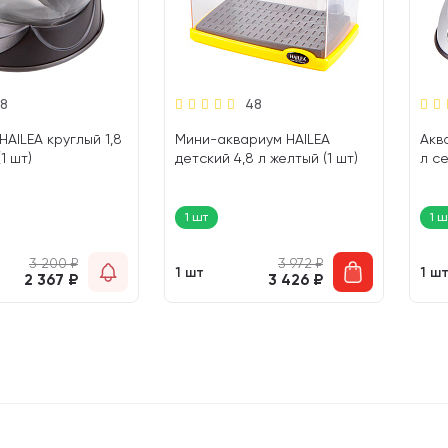
8
48
HAILEA круглый 1,8
Мини-аквариум HAILEA
Акв
1 шт)
детский 4,8 л желтый (1 шт)
л се
1 шт
1 ш
3 200
₽
3 972
₽
1 шт
1 ш
2 367
₽
3 426
₽