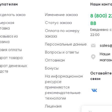
упателям
Наши конт
 сделать заказ
Изменение заказа
8 (800) 
88
ьерская
Статус заказа
тавка
Ежедневно с
Оплата по номеру
22:00
овывоз из
заказа
азина
Персональные данные
sales@
овия оплаты
Вопросы и ответы
Наши
врат товара
магаз
Оптовикам
врат денежных
Бонусы
дств
Оставайте
На информационном
связи
ресурсе
применяются
рекомендательные
технологии
Лицензия