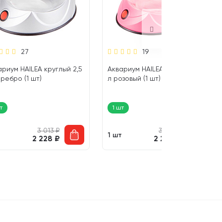
27
19
ариум HAILEA круглый 2,5
Аквариум HAILEA круглый 2,5
ребро (1 шт)
л розовый (1 шт)
т
1 шт
3 013
₽
3 013
₽
т
1 шт
2 228
₽
2 228
₽