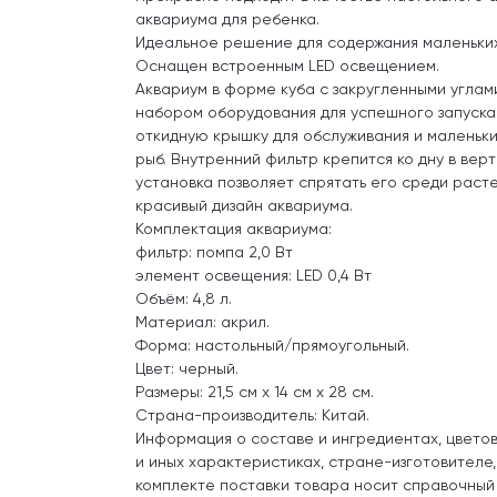
аквариума для ребенка.
Идеальное решение для содержания маленьких
Оснащен встроенным LED освещением.
Аквариум в форме куба с закругленными углам
набором оборудования для успешного запуска
откидную крышку для обслуживания и маленьк
рыб. Внутренний фильтр крепится ко дну в вер
установка позволяет спрятать его среди раст
красивый дизайн аквариума.
Комплектация аквариума:
фильтр: помпа 2,0 Вт
элемент освещения: LED 0,4 Вт
Объём: 4,8 л.
Материал: акрил.
Форма: настольный/прямоугольный.
Цвет: черный.
Размеры: 21,5 см х 14 см х 28 см.
Страна-производитель: Китай.
Информация о составе и ингредиентах, цвето
и иных характеристиках, стране-изготовителе
комплекте поставки товара носит справочный