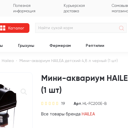
Полезная
Курьерская
Самовыво
информация
доставка
магазин
Каталог
цы
Грызуны
Фермерам
Рептилии
Hailea
Мини-аквариум HAILEA детский 4,8 л черный (1 шт)
Мини-аквариум HAILEA
(1 шт)
19
Арт.
HL-FC200E-B
Все товары бренда
HAILEA