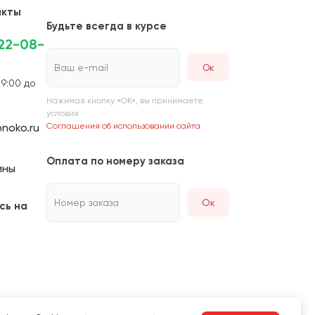
акты
Будьте всегда в курсе
222-08-
Ваш e-mail
 9:00 до
Нажимая кнопку «ОК», вы принимаете
условия
noko.ru
Соглашения об использовании сайта
Оплата по номеру заказа
ины
Номер заказа
Ок
сь на