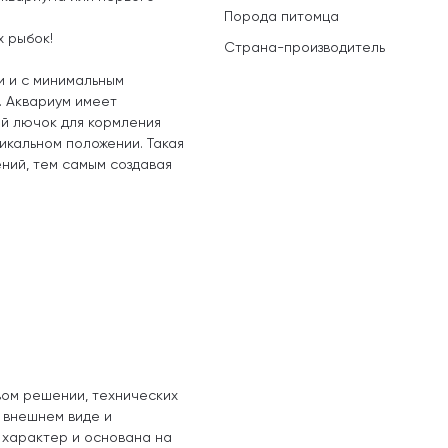
Порода питомца
 рыбок!
Страна-производитель
и и с минимальным
. Аквариум имеет
ий лючок для кормления
тикальном положении. Такая
ений, тем самым создавая
вом решении, технических
, внешнем виде и
 характер и основана на