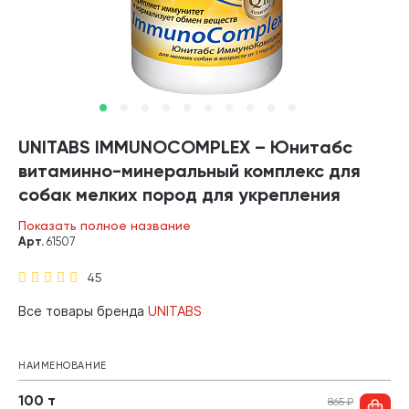
UNITABS IMMUNOCOMPLEX – Юнитабс
витаминно-минеральный комплекс для
собак мелких пород для укрепления
иммунитета с Q10 (100 т)
Показать полное название
Арт.
61507
45
Все товары бренда
UNITABS
НАИМЕНОВАНИЕ
100 т
865
₽