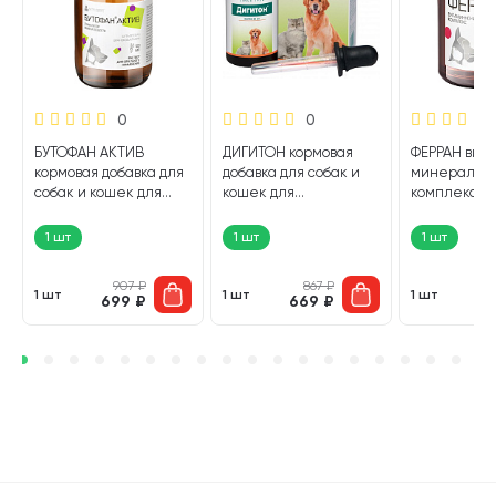
0
0
БУТОФАН АКТИВ
ДИГИТОН кормовая
ФЕРРАН вит
кормовая добавка для
добавка для собак и
минеральн
я
собак и кошек для
кошек для
комплекс д
стимуляции обмена
профилактики и
лечения и
веществ 100 мл (1 шт)
нормализации
профилакти
1 шт
1 шт
1 шт
процессов
для собак и
пищеварения капли
раствор для
907
₽
867
₽
30 мл Himalaya (1 шт)
50 мл (1 шт)
1 шт
1 шт
1 шт
699
₽
669
₽
5