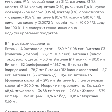
минералы (9 %), соевый лецитин (5 %), витамины (3 %),
желатин (3 %), хлорид натрия (2 %), рыбий жир (1,4 %), сухое
обезжиренное молоко (1,16 %), лактозу (1 %), ароматизатор
«Говядина» (0,4 %), витамин Е (0,14 %), коэнзим Q10 (0,1 %),
лимонную кислоту (0,0072 %), сорбат калия (0,00 4%), воду
(до 100 %). Не содержит генно-инженерно-
модифицированных продуктов.
В 1 гр добавки содержится:
Витамин А (ретинол ацетат) – 360 МЕ (108 мкг) Витамин Д3
(холекальциферол) – 22,7 МЕ (0,57 мкг) Витамин Е (альфа-
токоферол ацетат) – 5,0 мг Витамин В1 (тиамин) – 80,0 мкг
Витамин В2 (рибофлавин) – 156,7 мкг Витамин В6
(пиридоксин) – 78,7 мкг Витамин В12 (цианокоболамин) – 2,7
мкг Витамин РР (никотинамид) – 0,96 мг Витамин В9
(фолиевая кислота) – 29,5 мкг Витамин В5 (пантотеновая
кислота) – 200,0 мкг Макро- и микроэлементы: Кальций –
48,64 мг Фосфор – 36,88 мг Магний – 2,06 мг Железо – 5,79
мг Медь – 0,99 мг Цинк – 0,69 мг Йод – 0,18 мг Марганец –
0,66 мг.
Страна-производитель: Россия.