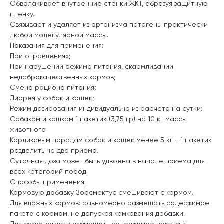
Обволакивает внутренние стенки ЖКТ, образуя защитную
пленку.
Связывает и удаляет из организма патогены практически
любой молекулярной массы.
Показания для применения:
При отравлениях;
При нарушении режима питания, скармливании
недоброкачественных кормов;
Смена рациона питания;
Диарея у собак и кошек;
Режим дозирования индивидуально из расчета на сутки:
Собакам и кошкам 1 пакетик (3,75 гр) на 10 кг массы
животного.
Карликовым породам собак и кошек менее 5 кг - 1 пакетик
разделить на два приема.
Суточная доза может быть удвоена в начале приема для
всех категорий пород.
Способы применения:
Кормовую добавку Зоосмектус смешивают с кормом.
Для влажных кормов: равномерно размешать содержимое
пакета с кормом, не допуская комкования добавки.
Для сухих кормов: размешать содержимое пакета в