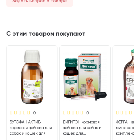
Задать вопрос о товаре
С этим товаром покупают
0
0
БУТОФАН АКТИВ
ДИГИТОН кормовая
ФЕРРАН вит
кормовая добавка для
добавка для собак и
минеральн
собак и кошек для
кошек для
комплекс д
стимуляции обмена
профилактики и
лечения и