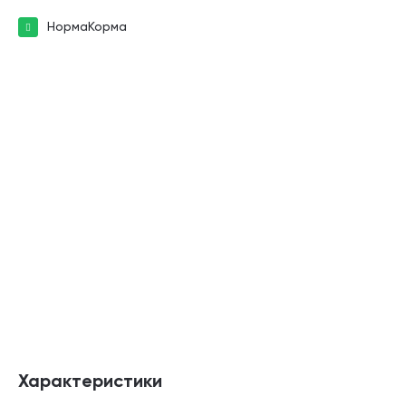
НормаКорма
Характеристики