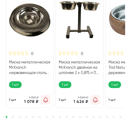
0
0
Миска металлическая
Миска металлическая
Миска мета
Mr.Kranch
Mr.Kranch двойная на
Triol Natura
нержавеющая сталь
штативе 2 х 0,875 л (1
деревянной
на резинке 37,5 см (1
шт)
подставке 0,
шт)
1 шт
1 шт
1 шт
1 153
₽
1 525
₽
1
1 шт
1 шт
1 шт
1 078
₽
1 426
₽
9