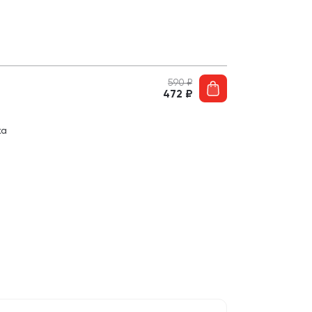
590
₽
472
₽
ка