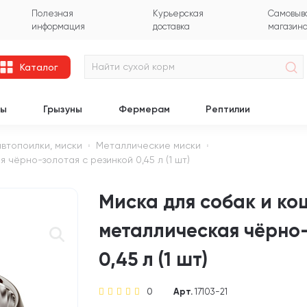
Полезная
Курьерская
Самовыво
информация
доставка
магазин
Каталог
цы
Грызуны
Фермерам
Рептилии
автопоилки, миски
Металлические миски
 чёрно-золотая с резинкой 0,45 л (1 шт)
Миска для собак и ко
металлическая чёрно-
0,45 л (1 шт)
0
Арт.
17103-21