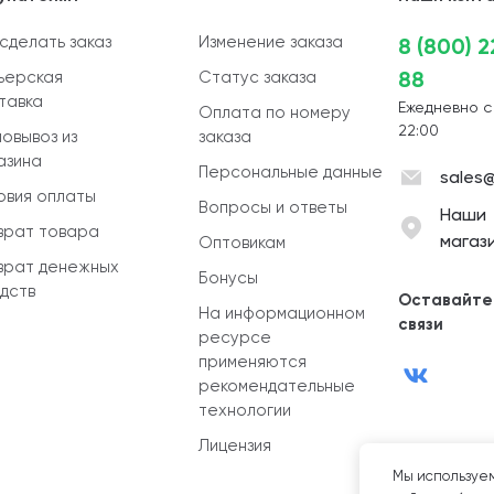
 сделать заказ
Изменение заказа
8 (800) 
88
ьерская
Статус заказа
тавка
Ежедневно с
Оплата по номеру
22:00
овывоз из
заказа
азина
Персональные данные
sales@
овия оплаты
Вопросы и ответы
Наши
врат товара
магаз
Оптовикам
врат денежных
Бонусы
дств
Оставайте
На информационном
связи
ресурсе
применяются
рекомендательные
технологии
Лицензия
Мы используем