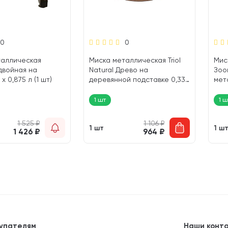
0
0
таллическая
Миска металлическая Triol
Мис
 двойная на
Natural Древо на
Зоо
х 0,875 л (1 шт)
деревянной подставке 0,33
мет
л (1 шт)
про
дер
1 шт
1 ш
шт)
1 525
₽
1 106
₽
1 шт
1 ш
1 426
₽
964
₽
упателям
Наши конт