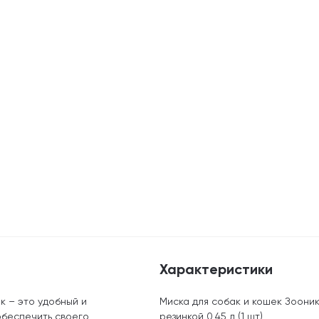
Характеристики
к – это удобный и
Миска для собак и кошек Зоони
обеспечить своего
резинкой 0,45 л (1 шт)