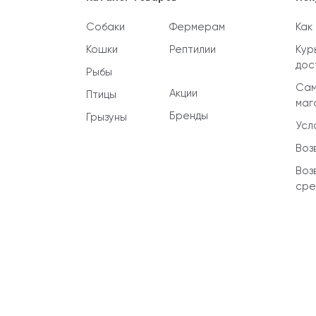
Собаки
Фермерам
Как
Кошки
Рептилии
Кур
дос
Рыбы
Сам
Акции
Птицы
маг
Бренды
Грызуны
Усл
Воз
Воз
сре