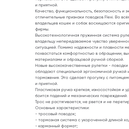
и приятной.
Качество, функциональность, безопасность и э
отличительные признаки поводков Flexi. Во вс
владельцев кошек и собак восхищаются ориги
фирмы.
Высокотехнологичная пружинная система рул
владельцу непередаваемое чувство увереннос
ситуацией. Помимо надежности и плавности ме
похвастаться комфортностью в обращении, в
материалами и образцовой ручной сборкой.
Новые высококачественные рулетки - поводки 
обладают специальной эргономичной ручкой 
торможения. Это сделает прогулку с питомцем
и приятной.
Пластиковая ручка крепкая, износостойкая и 
боится падений и механических повреждений.
Трос не растягивается, не рвется и не перети
Основные характеристики:
- тросовый поводок;
- тормозная система с укороченной длиной хо
- карманный формат;