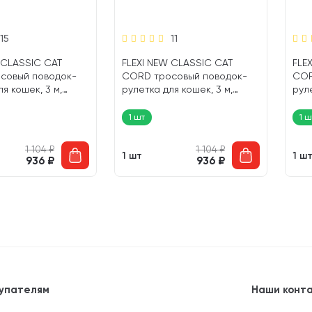
15
11
 CLASSIC CAT
FLEXI NEW CLASSIC CAT
FLE
совый поводок-
CORD тросовый поводок-
COR
я кошек, 3 м,
рулетка для кошек, 3 м,
руле
 синий (1 шт)
размер XS, розовый (1 шт)
разм
1 шт
1 ш
1 104
₽
1 104
₽
1 шт
1 ш
936
₽
936
₽
упателям
Наши конт