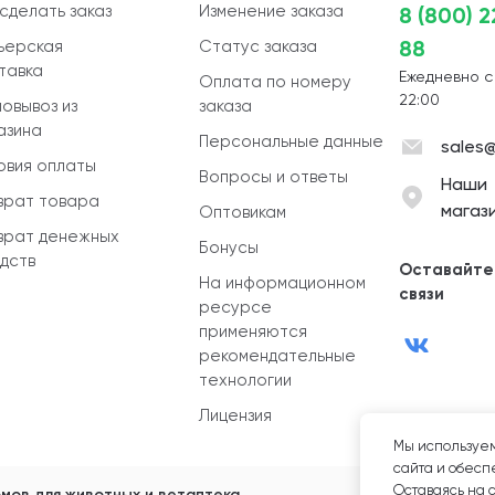
 сделать заказ
Изменение заказа
8 (800) 
88
ьерская
Статус заказа
тавка
Ежедневно с
Оплата по номеру
22:00
овывоз из
заказа
азина
Персональные данные
sales@
овия оплаты
Вопросы и ответы
Наши
врат товара
магаз
Оптовикам
врат денежных
Бонусы
дств
Оставайте
На информационном
связи
ресурсе
применяются
рекомендательные
технологии
Лицензия
Мы используем
сайта и обеспе
Оставаясь на 
мов для животных и ветаптека