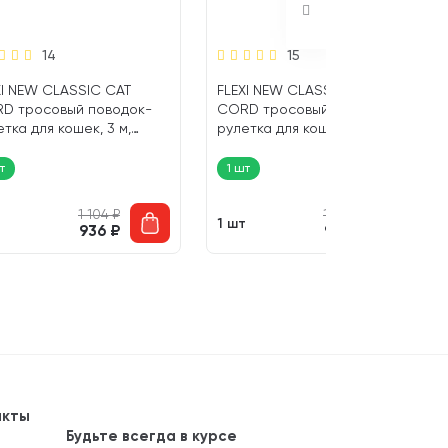
14
15
XI NEW CLASSIC CAT
FLEXI NEW CLASSIC CAT
D тросовый поводок-
CORD тросовый поводок-
тка для кошек, 3 м,
рулетка для кошек, 3 м,
ер XS, красный (1 шт)
размер XS, синий (1 шт)
т
1 шт
1 104
₽
1 104
₽
т
1 шт
936
₽
936
₽
акты
Будьте всегда в курсе