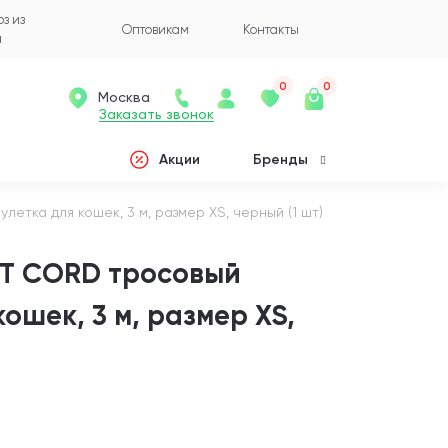
з из
Оптовикам
Контакты
а
0
0
Москва
Заказать звонок
Акции
Бренды
етка для кошек, 3 м, размер XS, черный (1 шт)
AT CORD тросовый
ошек, 3 м, размер XS,