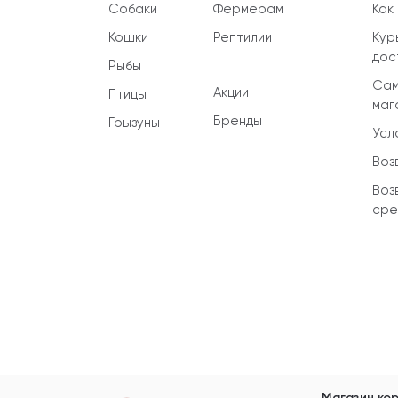
Собаки
Фермерам
Как
Кошки
Рептилии
Кур
дос
Рыбы
Сам
Акции
Птицы
маг
Бренды
Грызуны
Усл
Воз
Воз
сре
Магазин кор