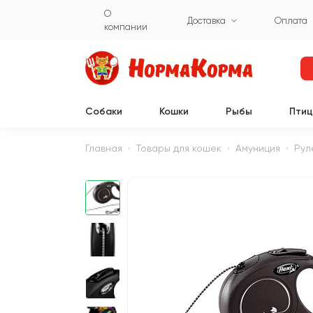
О
Доставка
Оплата
компании
Собаки
Кошки
Рыбы
Пти
Главная
Товары для кошек
Амуниция
Рул