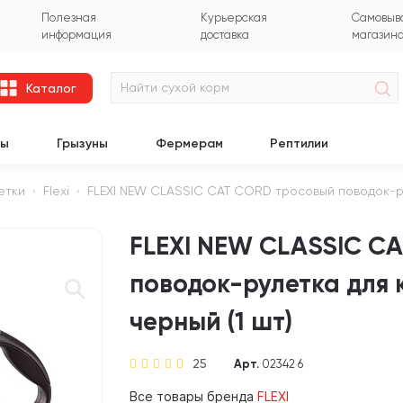
Полезная
Курьерская
Самовыво
информация
доставка
магазин
Каталог
цы
Грызуны
Фермерам
Рептилии
етки
Flexi
FLEXI NEW CLASSIC CAT CORD тросовый поводок-рул
FLEXI NEW CLASSIC C
поводок-рулетка для к
черный (1 шт)
25
Арт.
02342 6
Все товары бренда
FLEXI