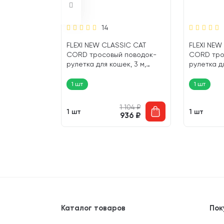
14
SIC CAT
FLEXI NEW CLASSIC CAT
FLEXI NEW
 поводок-
CORD тросовый поводок-
CORD тро
к, 3 м,
рулетка для кошек, 3 м,
рулетка дл
ый (1 шт)
размер XS, красный (1 шт)
размер XS,
1 шт
1 шт
1 104
₽
1 104
₽
1 шт
1 шт
936
₽
936
₽
Каталог товаров
Пок