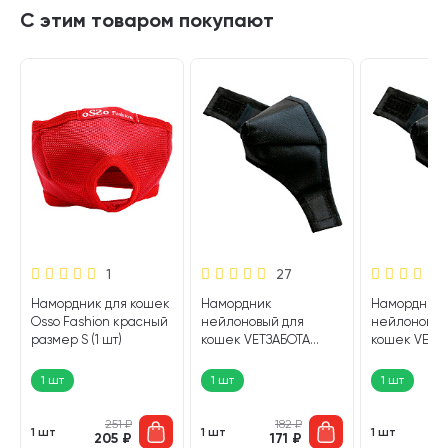
С этим товаром покупают
1
27
Намордник для кошек
Намордник
Намордник
Osso Fashion красный
нейлоновый для
нейлоновый
размер S (1 шт)
кошек VETЗАБОТА
кошек VETЗ
размер S (1 шт)
размер L (1 
1 шт
1 шт
1 шт
251
₽
182
₽
1 шт
1 шт
1 шт
205
₽
171
₽
1