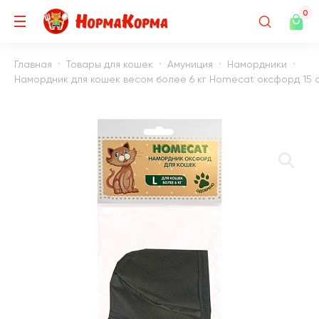
0
Главная
Товары для кошек
Амуниция
Намордники
Намордник для кошек весом более 6 кг Homecat оксфорд 15 см