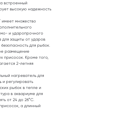
 а встроенный
рует высокую надежность
T имеет множество
дополнительного
рмо- и ударопрочного
 для защиты от ударов
безопасность для рыбок.
ное размещение
х присосок. Кроме того,
агается 2-летняя
льный нагреватель для
ь и регулировать
ских рыбок в тепле и
тура в аквариуме для
ть от 24 до 26°C.
присосок, а длинный