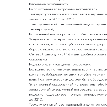
Ключевые особенности:
Высокоточный электронный нагреватель.
Температура легко настраивается в верхней ч
диапазоне от 20°C до 32°C.
Трехступенчатый светодиодный индикатор для 
температурой;
Встроенный микропроцессор обеспечивает вы
Защитные характеристики: система дополнит
отключения, толстая трубка из термо- и удар
боросиликатного стекла и пластиковая крышка
Сетевой шнур длиной 1,6 м для удобного разм
аквариума.
Надежно крепится двумя присосками.
Большинство популярных видов тропических ак
как гуппи, бойцовые петушки, голубые неоны и
воду. Поэтому аквариум должен быть оборудов
Электронный аквариумный нагреватель Tetra 
электронный аквариумный нагреватель с высо
надежно поддерживает точную температуру во
до 32°C.
Трехступенчатый светодиодный индикатор со