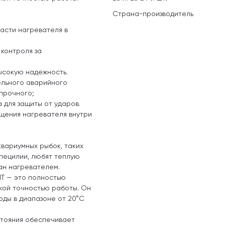
Страна-производитель
асти нагревателя в
контроля за
сокую надежность.
ельного аварийного
опрочного;
 для защиты от ударов.
ещения нагревателя внутри
вариумных рыбок, таких
 пецилии, любят теплую
ан нагревателем.
HT — это полностью
кой точностью работы. Он
ды в диапазоне от 20°C
стояния обеспечивает