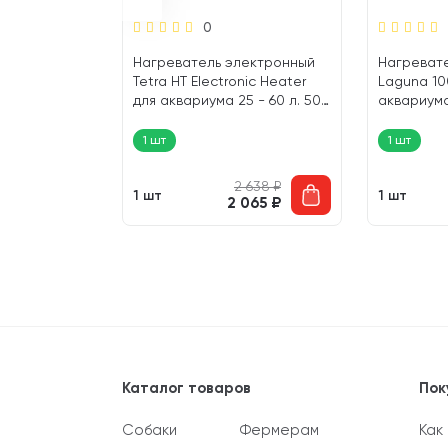
0
RBUS MINI
Нагреватель электронный
Нагреват
Tetra HT Electronic Heater
Laguna 10
я аквариума
для аквариума 25 - 60 л. 50
аквариума 
1 шт)
Вт (1 шт)
1 шт
1 шт
1 365
₽
2 638
₽
1 шт
1 шт
 124
₽
2 065
₽
Каталог товаров
Пок
Собаки
Фермерам
Как