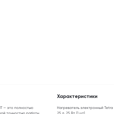
Характеристики
HT — это полностью
Нагреватель электронный Tetra H
кой точностью работы.
25 л. 25 Вт (1 шт)