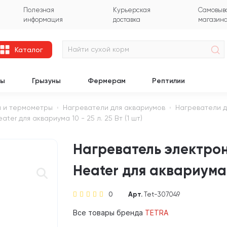
Полезная
Курьерская
Самовыво
информация
доставка
магазин
Каталог
цы
Грызуны
Фермерам
Рептилии
 и термометры
Нагреватели для аквариумов
Нагреватели д
ter для аквариума 10 - 25 л. 25 Вт (1 шт)
Нагреватель электронн
Heater для аквариума 1
0
Арт.
Tet-307049
Все товары бренда
TETRA