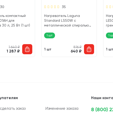
30
35
ель компактный
Нагреватель Laguna
Наг
01AH для
Standard LS50W с
LE5
30 л, 25 Вт (1 шт)
металлической спиралью
гре
для аквариума 40 – 80 л, 50
акв
Вт (1 шт)
(1 ш
1 шт
1 ш
1 640
₽
816
₽
1 шт
1 ш
1 287
₽
640
₽
упателям
Наши конт
 сделать заказ
Изменение заказа
8 (800) 