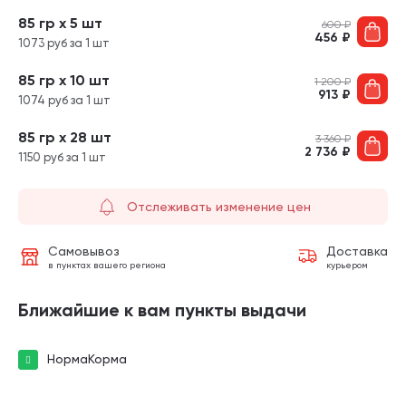
85 гр х 5 шт
600
₽
456
₽
1073 руб за 1 шт
85 гр х 10 шт
1 200
₽
913
₽
1074 руб за 1 шт
85 гр х 28 шт
3 360
₽
2 736
₽
1150 руб за 1 шт
Отслеживать изменение цен
Самовывоз
Доставка
в пунктах вашего региона
курьером
Ближайшие к вам пункты выдачи
НормаКорма