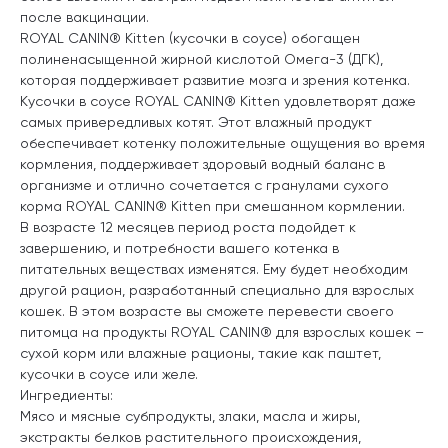
после вакцинации.
ROYAL CANIN® Kitten (кусочки в соусе) обогащен
полиненасыщенной жирной кислотой Омега-3 (ДГК),
которая поддерживает развитие мозга и зрения котенка.
Кусочки в соусе ROYAL CANIN® Kitten удовлетворят даже
самых привередливых котят. Этот влажный продукт
обеспечивает котенку положительные ощущения во время
кормления, поддерживает здоровый водный баланс в
организме и отлично сочетается с гранулами сухого
корма ROYAL CANIN® Kitten при смешанном кормлении.
В возрасте 12 месяцев период роста подойдет к
завершению, и потребности вашего котенка в
питательных веществах изменятся. Ему будет необходим
другой рацион, разработанный специально для взрослых
кошек. В этом возрасте вы сможете перевести своего
питомца на продукты ROYAL CANIN® для взрослых кошек –
сухой корм или влажные рационы, такие как паштет,
кусочки в соусе или желе.
Ингредиенты:
Мясо и мясные субпродукты, злаки, масла и жиры,
экстракты белков растительного происхождения,