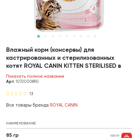
Влажный корм (консервы) для
кастрированных и стерилизованных
котят ROYAL CANIN KITTEN STERILISED в
соусе пауч (85 гр)
Показать полное название
Арт.
10720008R0
13
Все товары бренда
ROYAL CANIN
НАИМЕНОВАНИЕ
85 гр
120
₽