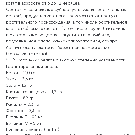
котят в возрасте от 6 до 12 месяцев.
Состав: мясо и мясные субпродукты, изолят растительных
белков*, продукты животного происхождения, продукты
растительного происхождения (в том числе растительная
клетчатка), аминокислоты (в том числе таурин), витамины
и минеральные вещества, загустители, рыбий жир,
подсолнечное масло, маннанолигосахариды, сахара,
бета-глюканы, экстракт бархатцев прямостоячих
(источник лютеина).
*L.I.P.: источники белков с высокой степенью усвояемости.
Гарантированный анали:
Белки – 11,0 гр
Жиры – 3,6 гр
Зола – 1,5 гр
Клетчатка пищевая – 1,2 гр
Влага - 82 гр
Кальций – 0,3 гр
Фосфор – 0,3 гр
Витамин Е – 9,5 мг
Витамин С – 5,3 мг.
Пищевые добавки (на 1 кг):