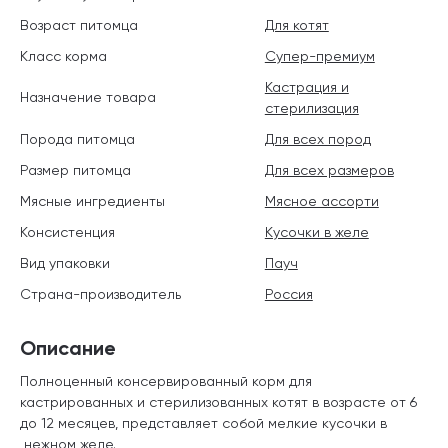
Возраст питомца
Для котят
Класс корма
Супер-премиум
Кастрация и
Назначение товара
стерилизация
Порода питомца
Для всех пород
Размер питомца
Для всех размеров
Мясные ингредиенты
Мясное ассорти
Консистенция
Кусочки в желе
Вид упаковки
Пауч
Страна-производитель
Россия
Описание
Полноценный консервированный корм для
кастрированных и стерилизованных котят в возрасте от 6
до 12 месяцев, представляет собой мелкие кусочки в
нежном желе.