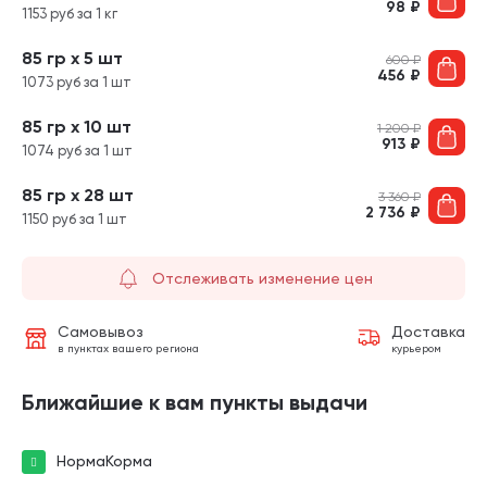
98
₽
1153 руб за 1 кг
85 гр х 5 шт
600
₽
456
₽
1073 руб за 1 шт
85 гр х 10 шт
1 200
₽
913
₽
1074 руб за 1 шт
85 гр х 28 шт
3 360
₽
2 736
₽
1150 руб за 1 шт
Отслеживать изменение цен
Самовывоз
Доставка
в пунктах вашего региона
курьером
Ближайшие к вам пункты выдачи
НормаКорма