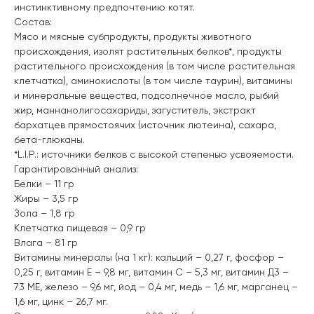
инстинктивному предпочтению котят.
Состав:
Мясо и мясные субпродукты, продукты животного
происхождения, изолят растительных белков*, продукты
растительного происхождения (в том числе растительная
клетчатка), аминокислоты (в том числе таурин), витамины
и минеральные вещества, подсолнечное масло, рыбий
жир, маннанолигосахариды, загуститель, экстракт
бархатцев прямостоячих (источник лютеина), сахара,
бета-глюканы.
*L.I.P.: источники белков с высокой степенью усвояемости.
Гарантированный анализ:
Белки – 11 гр
Жиры – 3,5 гр
Зола – 1,8 гр
Клетчатка пищевая – 0,9 гр
Влага – 81 гр
Витамины минералы (на 1 кг): кальций – 0,27 г, фосфор –
0,25 г, витамин Е – 9,8 мг, витамин С – 5,3 мг, витамин Д3 –
73 МЕ, железо – 9,6 мг, йод – 0,4 мг, медь – 1,6 мг, марганец –
1,6 мг, цинк – 26,7 мг.