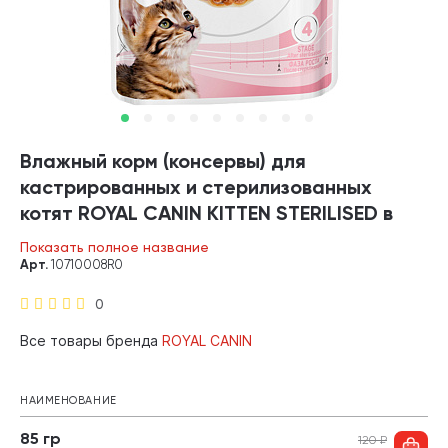
Влажный корм (консервы) для
кастрированных и стерилизованных
котят ROYAL CANIN KITTEN STERILISED в
соусе пауч (85 гр)
Показать полное название
Арт.
10710008R0
0
Все товары бренда
ROYAL CANIN
НАИМЕНОВАНИЕ
85 гр
120
₽