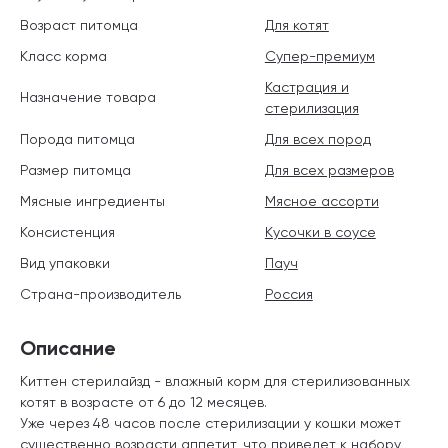
Возраст питомца
Для котят
Класс корма
Супер-премиум
Кастрация и
Назначение товара
стерилизация
Порода питомца
Для всех пород
Размер питомца
Для всех размеров
Мясные ингредиенты
Мясное ассорти
Консистенция
Кусочки в соусе
Вид упаковки
Пауч
Страна-производитель
Россия
Описание
Киттен стерилайзд - влажный корм для стерилизованных
котят в возрасте от 6 до 12 месяцев.
Уже через 48 часов после стерилизации у кошки может
существенно возрасти аппетит, что приведет к набору