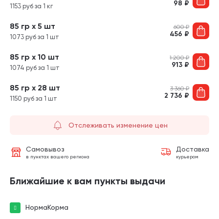
98
₽
1153 руб за 1 кг
85 гр х 5 шт
600
₽
456
₽
1073 руб за 1 шт
85 гр х 10 шт
1 200
₽
913
₽
1074 руб за 1 шт
85 гр х 28 шт
3 360
₽
2 736
₽
1150 руб за 1 шт
Отслеживать изменение цен
Самовывоз
Доставка
в пунктах вашего региона
курьером
Ближайшие к вам пункты выдачи
НормаКорма