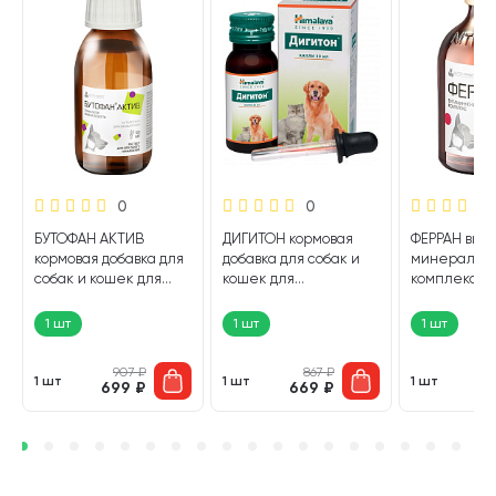
0
0
БУТОФАН АКТИВ
ДИГИТОН кормовая
ФЕРРАН вит
кормовая добавка для
добавка для собак и
минеральн
собак и кошек для
кошек для
комплекс д
стимуляции обмена
профилактики и
лечения и
веществ 100 мл (1 шт)
нормализации
профилакти
1 шт
1 шт
1 шт
процессов
для собак и
пищеварения капли
раствор для
907
₽
867
₽
0
30 мл Himalaya (1 шт)
50 мл (1 шт)
1 шт
1 шт
1 шт
699
₽
669
₽
5