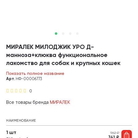
МИРАЛЕК МИЛОДЖИК УРО Д-
манноза+клюква функциональное
лакомство для собак и крупных кошек
для снижения риска развития и рецидива
Показать полное название
бактериального цистита 30 таблеток по
Арт.
НФ-00006773
1 гр (1 шт)
0
Все товары бренда
МИРАЛЕК
НАИМЕНОВАНИЕ
1 шт
962
₽
741
₽