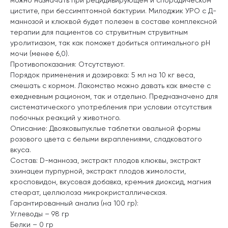
цистите, при бессимптомной бактурии. Милоджик УРО с Д-
маннозой и клюквой будет полезен в составе комплексной
терапии для пациентов со струвитным струвитным
уролитиазом, так как поможет добиться оптимального рН
мочи (менее 6,0).
Противопоказания: Отсутствуют.
Порядок применения и дозировка: 5 мл на 10 кг веса,
смешать с кормом. Лакомство можно давать как вместе с
ежедневным рационом, так и отдельно. Предназначено для
систематического употребления при условии отсутствия
побочных реакций у животного.
Описание: Двояковыпуклые таблетки овальной формы
розового цвета с белыми вкраплениями, сладковатого
вкуса.
Состав: D-манноза, экстракт плодов клюквы, экстракт
эхинацеи пурпурной, экстракт плодов жимолости,
кросповидон, вкусовая добавка, кремния диоксид, магния
стеарат, целлюлоза микрокристаллическая.
Гарантированный анализ (на 100 гр):
Углеводы – 98 гр
Белки – 0 гр