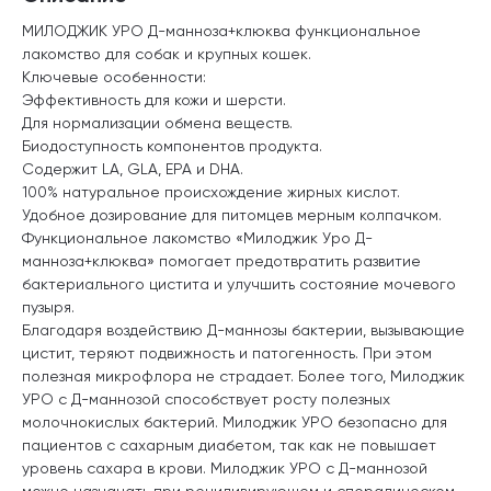
МИЛОДЖИК УРО Д-манноза+клюква функциональное
лакомство для собак и крупных кошек.
Ключевые особенности:
Эффективность для кожи и шерсти.
Для нормализации обмена веществ.
Биодоступность компонентов продукта.
Содержит LA, GLA, EPA и DHA.
100% натуральное происхождение жирных кислот.
Удобное дозирование для питомцев мерным колпачком.
Функциональное лакомство «Милоджик Уро Д-
манноза+клюква» помогает предотвратить развитие
бактериального цистита и улучшить состояние мочевого
пузыря.
Благодаря воздействию Д-маннозы бактерии, вызывающие
цистит, теряют подвижность и патогенность. При этом
полезная микрофлора не страдает. Более того, Милоджик
УРО с Д-маннозой способствует росту полезных
молочнокислых бактерий. Милоджик УРО безопасно для
пациентов с сахарным диабетом, так как не повышает
уровень сахара в крови. Милоджик УРО с Д-маннозой
можно назначать при рецидивирующем и спорадическом