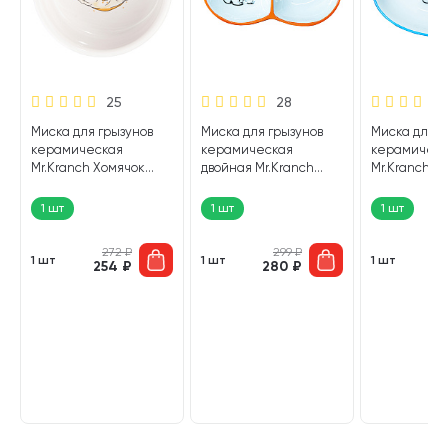
25
28
Миска для грызунов
Миска для грызунов
Миска для г
керамическая
керамическая
керамическ
Mr.Kranch Хомячок
двойная Mr.Kranch
Mr.Kranch З
белая 130 мл (1 шт)
оранжевая 2 х 50 мл (1
голубая 90 м
шт)
1 шт
1 шт
1 шт
272
₽
299
₽
1 шт
1 шт
1 шт
254
₽
280
₽
2