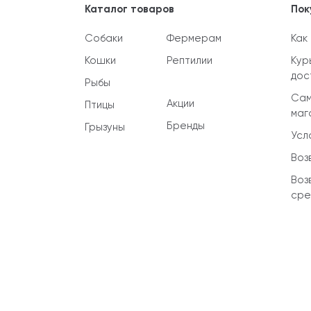
Каталог товаров
Пок
Собаки
Фермерам
Как
Кошки
Рептилии
Кур
дос
Рыбы
Сам
Акции
Птицы
маг
Бренды
Грызуны
Усл
Воз
Воз
сре