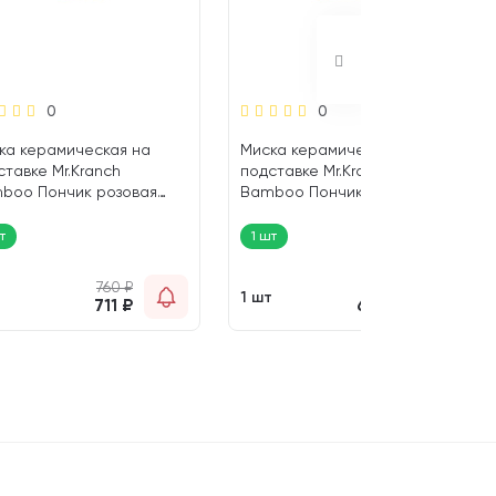
0
0
ка керамическая на
Миска керамическая на
ставке Mr.Kranch
подставке Mr.Kranch
boo Пончик розовая
Bamboo Пончик голубая 250
мл (1 шт)
мл (1 шт)
т
1 шт
760
₽
694
₽
т
1 шт
711
₽
648
₽