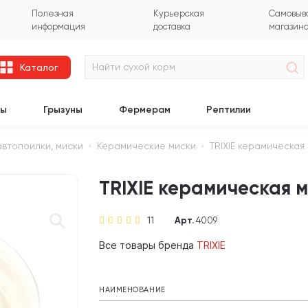
Полезная
Курьерская
Самовыво
информация
доставка
магазин
Каталог
цы
Грызуны
Фермерам
Рептилии
автопоилки, миски
Керамические миски
TRIXIE керамическая 
TRIXIE керамическая ми
11
Арт.
4009
Все товары бренда
TRIXIE
НАИМЕНОВАНИЕ