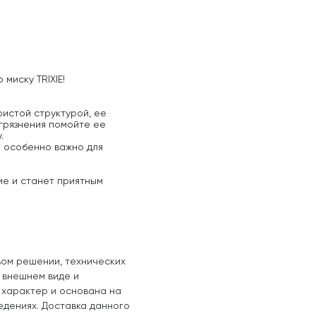
миску TRIXIE!
ристой структурой, ее
агрязнения помойте ее
.
о особенно важно для
ие и станет приятным
вом решении, технических
, внешнем виде и
 характер и основана на
едениях. Доставка данного