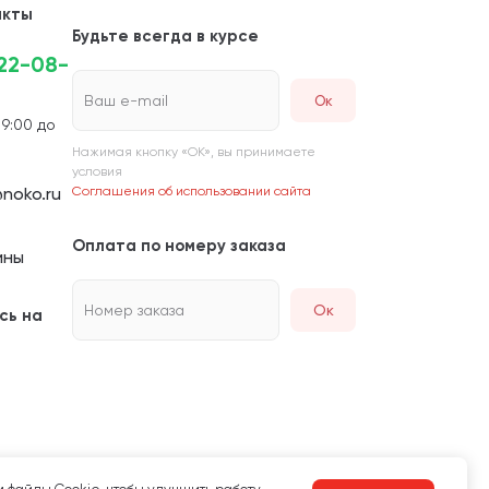
акты
Будьте всегда в курсе
222-08-
Ваш e-mail
 9:00 до
Нажимая кнопку «ОК», вы принимаете
условия
noko.ru
Соглашения об использовании сайта
Оплата по номеру заказа
ины
Номер заказа
Ок
сь на