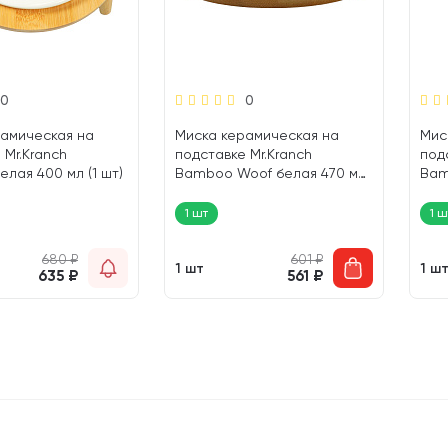
0
0
рамическая на
Миска керамическая на
Мис
 Mr.Kranch
подставке Mr.Kranch
под
лая 400 мл (1 шт)
Bamboo Woof белая 470 мл
Bam
(1 шт)
250 
1 шт
1 ш
680
₽
601
₽
1 шт
1 ш
635
₽
561
₽