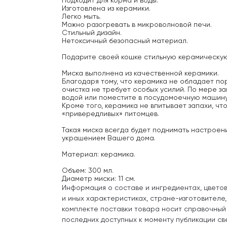
Подходит для корма и воды.
Изготовлена из керамики.
Легко мыть.
Можно разогревать в микроволновой печи.
Стильный дизайн.
Нетоксичный безопасный материал.
Подарите своей кошке стильную керамическую 
Миска выполнена из качественной керамики.
Благодаря тому, что керамика не обладает по
очистка не требует особых усилий. По мере з
водой или поместите в посудомоечную машину
Кроме того, керамика не впитывает запахи, чт
«привередливых» питомцев.
Такая миска всегда будет поднимать настроен
украшением Вашего дома.
Материал: керамика.
Объем: 300 мл.
Диаметр миски: 11 см.
Информация о составе и ингредиентах, цвето
и иных характеристиках, стране-изготовителе
комплекте поставки товара носит справочный
последних доступных к моменту публикации св