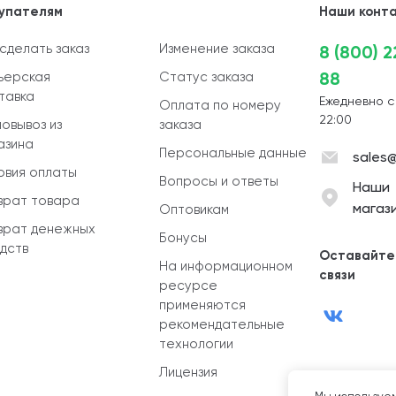
упателям
Наши конт
 сделать заказ
Изменение заказа
8 (800) 
88
ьерская
Статус заказа
тавка
Ежедневно с
Оплата по номеру
22:00
овывоз из
заказа
азина
Персональные данные
sales@
овия оплаты
Вопросы и ответы
Наши
врат товара
магаз
Оптовикам
врат денежных
Бонусы
дств
Оставайте
На информационном
связи
ресурсе
применяются
рекомендательные
технологии
Лицензия