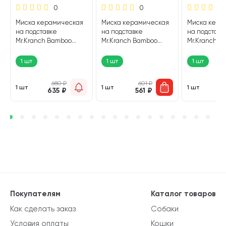
0
0
Миска керамическая
Миска керамическая
Миска кера
на подставке
на подставке
на подставк
Mr.Kranch Bamboo
Mr.Kranch Bamboo
Mr.Kranch B
белая 400 мл (1 шт)
Woof белая 470 мл (1
Пончик розо
шт)
(1 шт)
1 шт
1 шт
1 шт
680
₽
601
₽
1 шт
1 шт
1 шт
635
₽
561
₽
7
Покупателям
Каталог товаров
Как сделать заказ
Собаки
Условия оплаты
Кошки