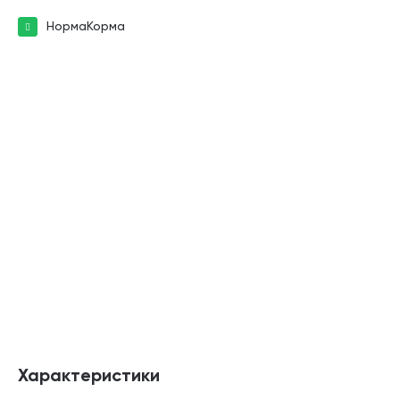
НормаКорма
Характеристики