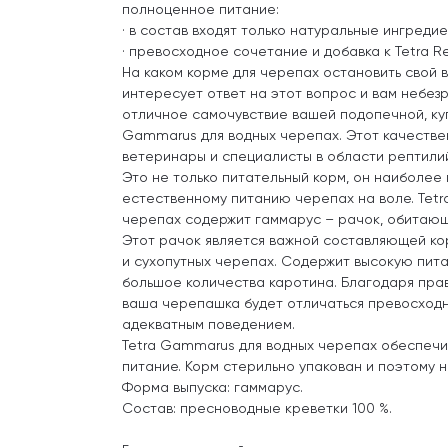
полноценное питание:
· в состав входят только натуральные ингредие
· превосходное сочетание и добавка к Tetra R
На каком корме для черепах остановить свой 
интересует ответ на этот вопрос и вам небез
отличное самочувствие вашей подопечной, куп
Gammarus для водных черепах. Этот качестве
ветеринары и специалисты в области рептили
Это не только питательный корм, он наиболее
естественному питанию черепах на воле. Tet
черепах содержит гаммарус – рачок, обитающ
Этот рачок является важной составляющей ко
и сухопутных черепах. Содержит высокую пит
большое количества каротина. Благодаря пра
ваша черепашка будет отличаться превосходн
адекватным поведением.
Tetra Gammarus для водных черепах обеспеч
питание. Корм стерильно упакован и поэтому 
Форма выпуска: гаммарус.
Состав: пресноводные креветки 100 %.