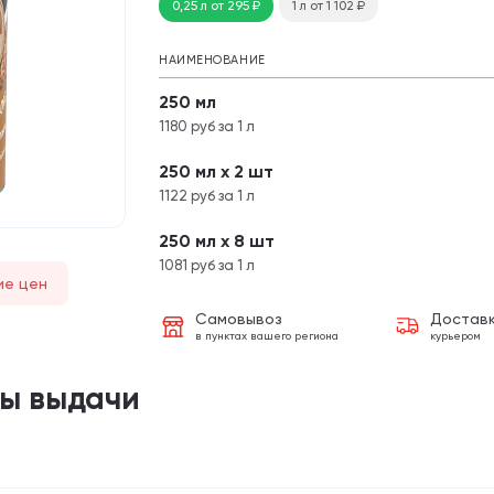
0,25 л
от 295
₽
1 л
от 1 102
₽
НАИМЕНОВАНИЕ
250 мл
1180 руб за 1 л
250 мл х 2 шт
1122 руб за 1 л
250 мл х 8 шт
1081 руб за 1 л
ие цен
Самовывоз
Достав
в пунктах вашего региона
курьером
ты выдачи