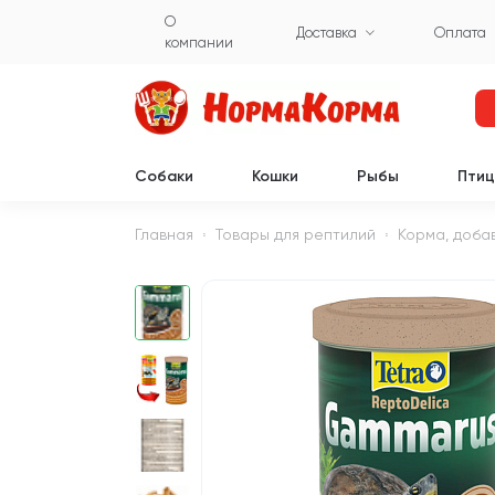
О
Доставка
Оплата
компании
Собаки
Кошки
Рыбы
Пти
Главная
Товары для рептилий
Корма, доба