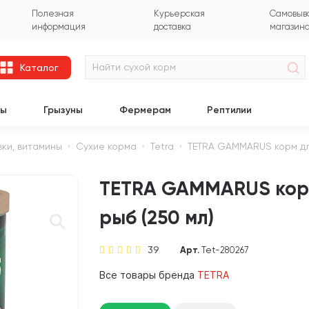
Полезная
Курьерская
Самовыво
информация
доставка
магазин
Каталог
цы
Грызуны
Фермерам
Рептилии
вки, витамины
Сухие корма
Tetra
TETRA GAMMARUS корм для
TETRA GAMMARUS корм
рыб (250 мл)
39
Арт.
Tet-280267
Все товары бренда
TETRA