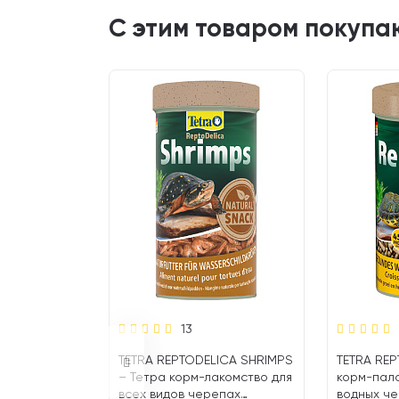
С этим товаром покупа
13
 BABY корм
TETRA REPTODELICA SHRIMPS
TETRA REP
ля молодых
– Тетра корм-лакомство для
корм-пало
(100 мл)
всех видов черепах
водных че