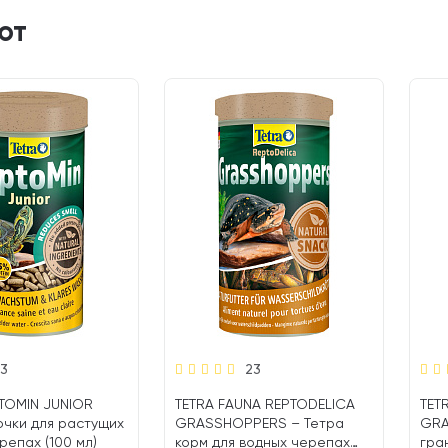
ют
3
23
TOMIN JUNIOR
TETRA FAUNA REPTODELICA
TET
чки для растущих
GRASSHOPPERS – Тетра
GRA
репах (100 мл)
корм для водных черепах
гра