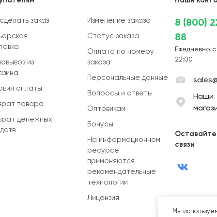
упателям
Наши конт
 сделать заказ
Изменение заказа
8 (800) 
88
ьерская
Статус заказа
тавка
Ежедневно с
Оплата по номеру
22:00
овывоз из
заказа
азина
Персональные данные
sales@
овия оплаты
Вопросы и ответы
Наши
врат товара
магаз
Оптовикам
врат денежных
Бонусы
дств
Оставайте
На информационном
связи
ресурсе
применяются
рекомендательные
технологии
Лицензия
Мы используем