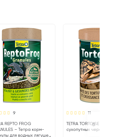
9
11
RA REPTO FROG
TETRA TORTOISE корм для
NULES – Тетра корм-
сухопутных черепах (250 мл)
нулы для водных лягушек