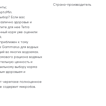
Страна-производитель
нты;
eptoMin.
выбор? Если вас
различно здоровье и
ите для нее Tetra
нный корм уже оценили
й.
 приближен к тому
ra Gammarus для водных
ий во многих водоемах.
рмового рациона водяных
ательную ценность и
вильному выбору корма
ым здоровьем и
ит черепахе полноценное
не содержит микробов.