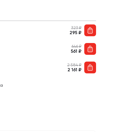
323
₽
295
₽
646
₽
561
₽
2 584
₽
2 161
₽
ка