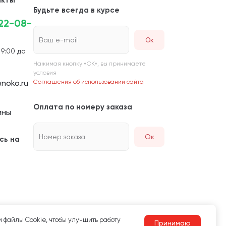
акты
Будьте всегда в курсе
222-08-
Ваш e-mail
 9:00 до
Нажимая кнопку «ОК», вы принимаете
условия
noko.ru
Соглашения об использовании сайта
Оплата по номеру заказа
ины
Номер заказа
Ок
сь на
 файлы Сookie, чтобы улучшить работу
Принимаю