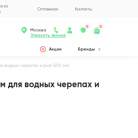
з из
Оптовикам
Контакты
а
0
0
Москва
Заказать звонок
Акции
Бренды
 водных черепах и рыб (250 мл)
 для водных черепах и