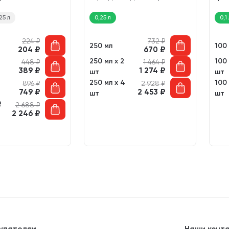
Кузнечики (250 мл)
и тр
25 л
0,25 л
0,1
224
₽
732
₽
250 мл
100
204
₽
670
₽
250 мл х 2
100 
448
₽
1 464
₽
389
₽
1 274
₽
шт
шт
250 мл х 4
100 
896
₽
2 928
₽
749
₽
2 453
₽
шт
шт
2
2 688
₽
2 246
₽