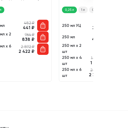
итонов (100 мл)
 л
0,25 л
1 л
0,5 л
482
₽
470
₽
 мл
250 мл УЦ
441
₽
220
₽
мл х 2
470
₽
964
₽
250 мл
430
₽
838
₽
250 мл х 2
мл х 6
940
₽
2 892
₽
818
₽
2 422
₽
шт
250 мл х 4
1 880
₽
1 576
₽
шт
250 мл х 6
2 820
₽
2 363
₽
шт