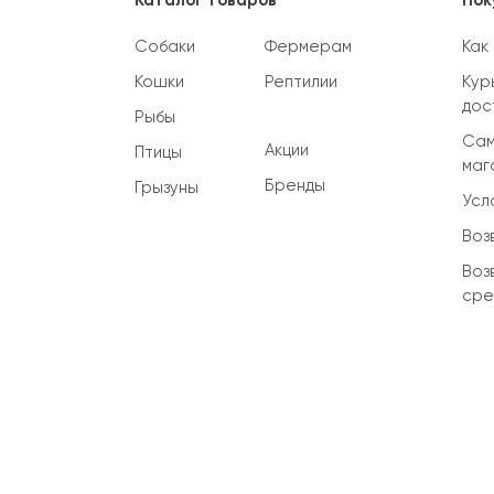
Каталог товаров
Пок
Собаки
Фермерам
Как
Кошки
Рептилии
Кур
дос
Рыбы
Сам
Акции
Птицы
маг
Бренды
Грызуны
Усл
Воз
Воз
сре