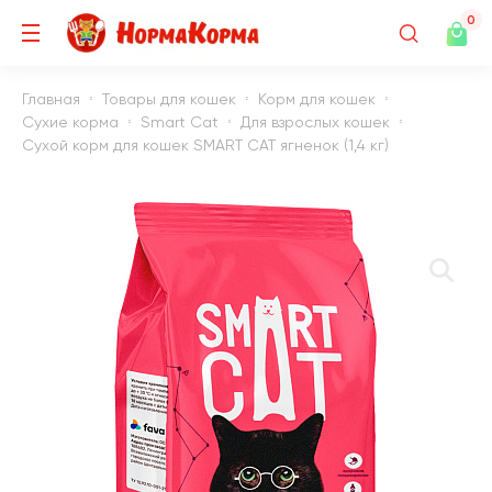
0
Главная
Товары для кошек
Корм для кошек
Сухие корма
Smart Cat
Для взрослых кошек
Сухой корм для кошек SMART CAT ягненок (1,4 кг)