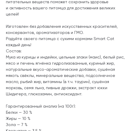
питательных веществ поможет сохранить здоровье
и активность вашего питомца для достижения великих
целей!
Изготовлен без добавления искусственных красителей,
консервантов, ароматизаторов и ГМО.
Радуйте своего питомца с сухими кормами Smart Cat
каждый день!
Состав:
Мука из курицы и индейки, цельные злаки (маис), белый рис,
мясо и печень ягнёнка гидролизованные, куриный жир,
натуральные вкусо-ароматические добавки, сушёная
мякоть свёклы, минеральные вещества, подсолнечное
масло, рыбий жир, витамины (в т.ч. таурин), сушёная
морковь, семя льна, пивные дрожжи, экстракт юкки
Шидигера, глюкозамин, антиоксидант.
Гарантированный анализ (на 100г):
Белки — 30 %
Жиры — 10 %
Зола — 7 %
Клетчатка — 3,5 %