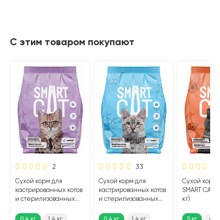
С этим товаром покупают
2
33
Сухой корм для
Сухой корм для
Сухой корм 
кастрированных котов
кастрированных котов
SMART CAT и
и стерилизованных
и стерилизованных
кг)
кошек SMART CAT
кошек SMART CAT
кролик (0,4 кг)
лосось (0,4 кг)
0,4 кг
1,4 кг
0,4 кг
1,4 кг
5 кг
0,4 