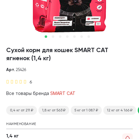
Сухой корм для кошек SMART CAT
ягненок (1,4 кг)
Арт.
25426
6
Все товары бренда
SMART CAT
0,4 кг
от 211
₽
1,8 кг
от 563
₽
5 кг
от 1 087
₽
12 кг
от 4 166
₽
НАИМЕНОВАНИЕ
1,4 кг