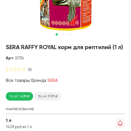
SERA RAFFY ROYAL корм для рептилий (1 л)
Арт.
S1736
10
Все товары бренда
SERA
1 л
от 1 439
₽
3 л
от 3 911
₽
НАИМЕНОВАНИЕ
1 л
1439 руб за 1 л