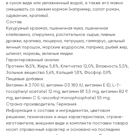
в сухом виде или увлажненный водой, а также его можно
смешивать со свежим кормом (например, салат ромэн,
одуванчик, крапива).
Состав:
Кукурузный крахмал, пшеничная мука, пшеничная
клейковина, спирулина, растительное сырье, пивные
дрожжи, крапива, люцерна, петрушка, гаммарус, цельный
яичный порошок, морские водоросли, паприка, рыбий жир,
шпинат, морковь, зеленые мидии.
Гарантированный анализ:
Протеин 16,5%, Жиры 5,8%, Клетчатка 12,0%, Влажность 5,5%,
Зольные вещества 5,4%, Kальций 1,8%, Фосфор 0,9%.
Пищевые добавки:
Витамин A 3.700 IU, витамин D3 180 IU, витамин E (D, L-?-
tocopheryl acetate) 12 mg, витамин B1 3,5 mg, витамин B2 9
mg, витамин C (L-ascorbyl monophosphate) 55 mg.
Страна-производитель: Германия.
Информация о составе и ингредиентах, цветовом
решении, технических и иных характеристиках, стране-
изготовителе, внешнем виде и комплекте поставки товара
носит справочный характер и основана на последних