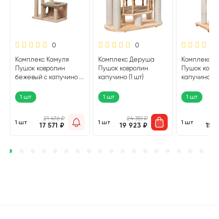
0
0
Комплекс Камуля
Комплекс Деруша
Комплекс В
Пушок ковролин
Пушок ковролин
Пушок ковр
бежевый с капучино (1
капучино (1 шт)
капучино (1 
шт)
1 шт
1 шт
1 шт
21 476
₽
24 351
₽
18 
1 шт
1 шт
1 шт
17 571
₽
19 923
₽
15 