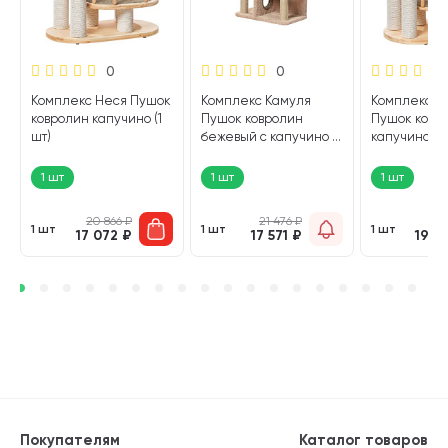
0
0
Комплекс Неся Пушок
Комплекс Камуля
Комплекс Д
ковролин капучино (1
Пушок ковролин
Пушок ковр
шт)
бежевый с капучино (1
капучино (1 
шт)
1 шт
1 шт
1 шт
20 866
₽
21 476
₽
24 
1 шт
1 шт
1 шт
17 072
₽
17 571
₽
19 9
Покупателям
Каталог товаров