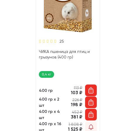
25
ЧИКА пшеница для птиц и
грызунов (400 гр)
0,4 кг
113
₽
400 гр
103
₽
400 гр х 2
226
₽
198
₽
шт
400 гр х 4
452
₽
381
₽
шт
400 гр х 16
1 808
₽
1 525
₽
шт