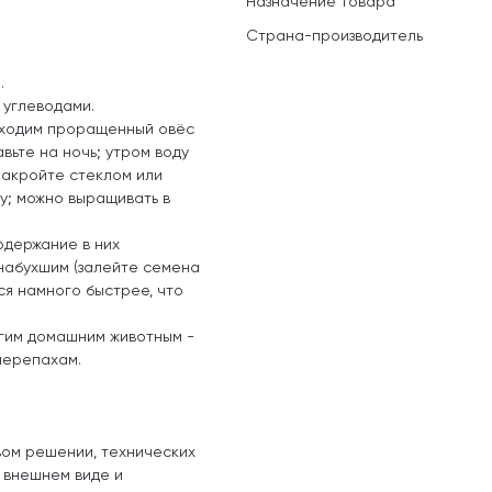
Назначение товара
Страна-производитель
.
 углеводами.
бходим проращенный овёс
вьте на ночь; утром воду
накройте стеклом или
у; можно выращивать в
одержание в них
 набухшим (залейте семена
тся намного быстрее, что
гим домашним животным -
черепахам.
вом решении, технических
, внешнем виде и