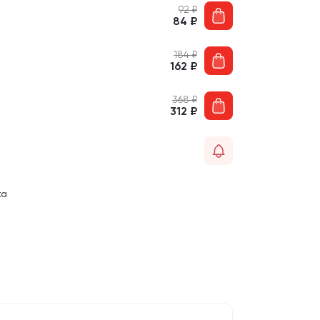
92
₽
84
₽
184
₽
162
₽
368
₽
312
₽
ка