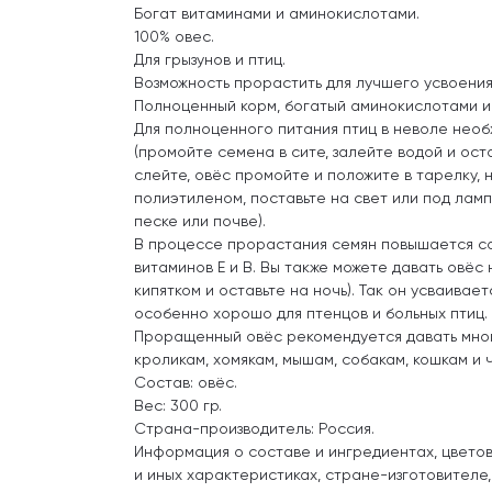
Богат витаминами и аминокислотами.
100% овес.
Для грызунов и птиц.
Возможность прорастить для лучшего усвоения
Полноценный корм, богатый аминокислотами и
Для полноценного питания птиц в неволе нео
(промойте семена в сите, залейте водой и оста
слейте, овёс промойте и положите в тарелку, 
полиэтиленом, поставьте на свет или под ламп
песке или почве).
В процессе прорастания семян повышается с
витаминов Е и В. Вы также можете давать овёс
кипятком и оставьте на ночь). Так он усваивае
особенно хорошо для птенцов и больных птиц.
Проращенный овёс рекомендуется давать мно
кроликам, хомякам, мышам, собакам, кошкам и 
Состав: овёс.
Вес: 300 гр.
Страна-производитель: Россия.
Информация о составе и ингредиентах, цвето
и иных характеристиках, стране-изготовителе