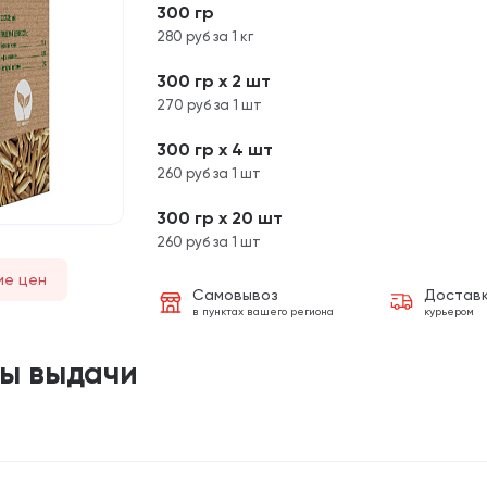
300 гр
280 руб за 1 кг
300 гр х 2 шт
270 руб за 1 шт
300 гр х 4 шт
260 руб за 1 шт
300 гр х 20 шт
260 руб за 1 шт
ие цен
Самовывоз
Достав
в пунктах вашего региона
курьером
ты выдачи