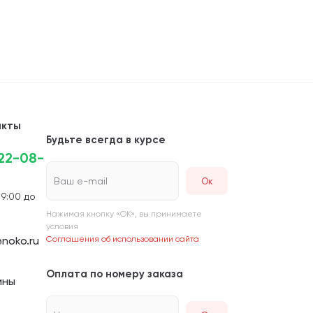
акты
Будьте всегда в курсе
222-08-
Ваш e-mail
 9:00 до
Нажимая кнопку «ОК», вы принимаете
условия
noko.ru
Соглашения об использовании сайта
Оплата по номеру заказа
ины