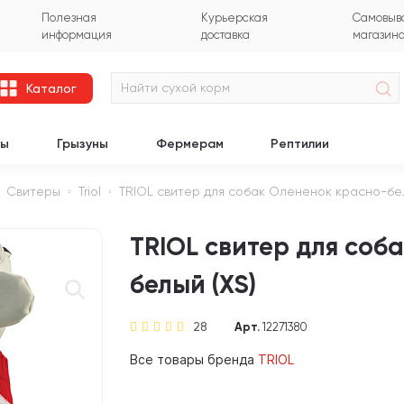
Полезная
Курьерская
Самовыво
информация
доставка
магазин
Каталог
цы
Грызуны
Фермерам
Рептилии
Свитеры
Triol
TRIOL свитер для собак Олененок красно-бел
TRIOL свитер для соб
белый (XS)
28
Арт.
12271380
Все товары бренда
TRIOL