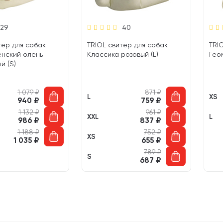
29
40
тер для собак
TRIOL свитер для собак
TRI
енский олень
Классика розовый (L)
Гео
й (S)
1 079
₽
871
₽
L
XS
940
₽
759
₽
1 132
₽
961
₽
XXL
L
986
₽
837
₽
1 188
₽
752
₽
XS
1 035
₽
655
₽
789
₽
S
687
₽