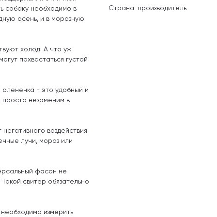
Страна-производитель
ь собаку необходимо в
адную осень, и в морозную
вуют холод. А что уж
могут похвастаться густой
 олененка - это удобный и
 просто незаменим в
 негативного воздействия
ечные лучи, мороз или
версальный фасон не
 Такой свитер обязательно
 необходимо измерить