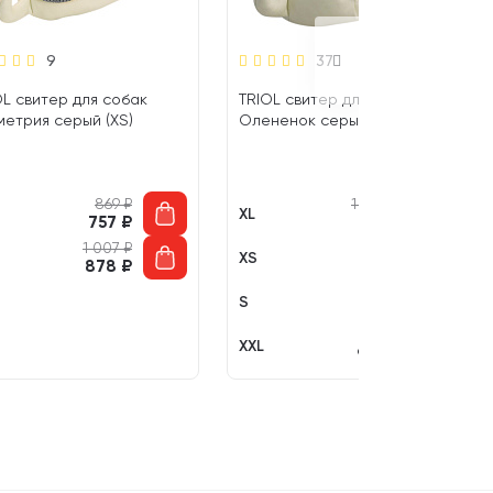
9
37
OL свитер для собак
TRIOL свитер для собак
метрия серый (XS)
Олененок серый (XL)
869
₽
1 058
₽
XL
757
₽
921
₽
1 007
₽
869
₽
XS
878
₽
757
₽
913
₽
S
795
₽
1 111
₽
XXL
967
₽