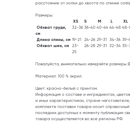
расстояние от холки до хвоста по спинке соба
Размеры:
XS
S
M
L
XL
Обхват груди,
32-36
36-40
40-44
44-48
48-
см
Длина спины, см
19-21
24-26
29-31
34-36
39-
Обхват шеи, см
23-
26-28
29-31
32-34
35-
25
Пожалуйста, внимательно измеряйте размеры 
Материал: 100 % акрил.
Цвет: красно-белый с принтом.
Информация о составе и ингредиентах, цвето
и иных характеристиках, стране-изготовителе
комплекте поставки товара носит справочный
последних доступных к моменту публикации св
товара осуществляется во все регионы РФ.