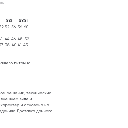
ки.
XXL
XXXL
52
52-56
56-60
41
44-46
48-52
37
38-40
41-43
Вашего питомца.
вом решении, технических
, внешнем виде и
 характер и основана на
едениях. Доставка данного