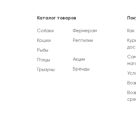
Каталог товаров
Пок
Собаки
Фермерам
Как
Кошки
Рептилии
Кур
дос
Рыбы
Сам
Акции
Птицы
маг
Бренды
Грызуны
Усл
Воз
Воз
сре