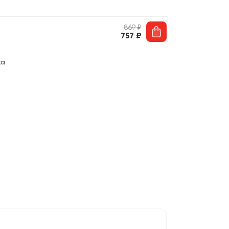
869
₽
757
₽
ка