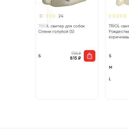
24
я собак
TRIOL свитер для собак
TRIOL сви
)
Олени голубой (S)
Рождеств
коричневы
878
₽
936
₽
S
S
752
₽
815
₽
M
L