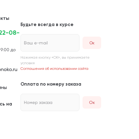
акты
Будьте всегда в курсе
222-08-
Ваш e-mail
 9:00 до
Нажимая кнопку «ОК», вы принимаете
условия
noko.ru
Соглашения об использовании сайта
Оплата по номеру заказа
ины
Номер заказа
Ок
сь на