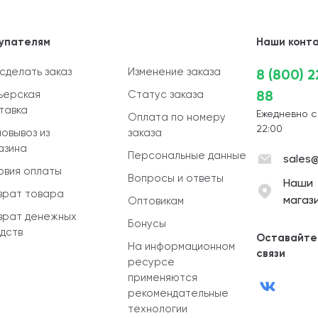
упателям
Наши конт
 сделать заказ
Изменение заказа
8 (800) 
88
ьерская
Статус заказа
тавка
Ежедневно с
Оплата по номеру
22:00
овывоз из
заказа
азина
Персональные данные
sales@
овия оплаты
Вопросы и ответы
Наши
врат товара
магаз
Оптовикам
врат денежных
Бонусы
дств
Оставайте
На информационном
связи
ресурсе
применяются
рекомендательные
технологии