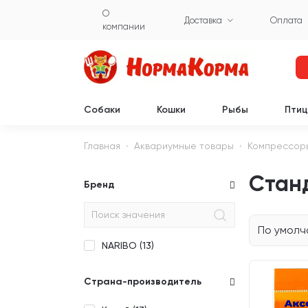
О
Доставка
Оплата
компании
Собаки
Кошки
Рыбы
Пти
Главная
Аквариумные товары
Компрессоры
Стан
Бренд
По умол
NARIBO (
13
)
Страна-производитель