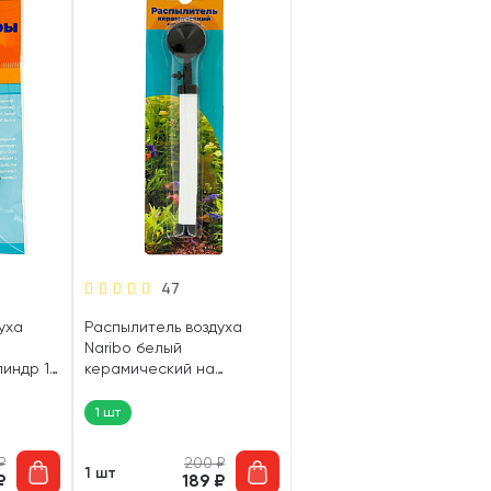
47
уха
Распылитель воздуха
Naribo белый
индр 13
керамический на
присоске 10 см (1 шт)
1 шт
₽
200
₽
1 шт
₽
189
₽