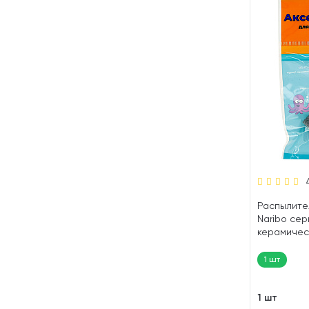
Распылите
Naribo сер
керамичес
х 25 мм (1 
1 шт
1 шт