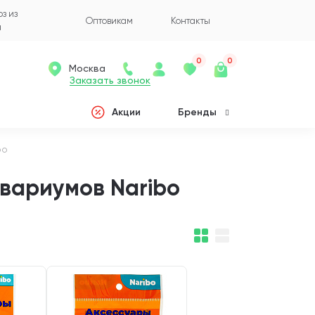
з из
Оптовикам
Контакты
а
0
0
Москва
Заказать звонок
Акции
Бренды
bo
вариумов Naribo