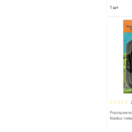
1 шт
Распылите
Naribo гибк