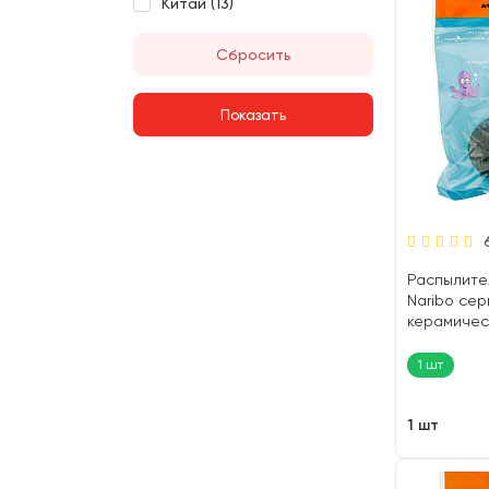
Китай (
13
)
Сбросить
Распылите
Naribo сер
керамичес
(1 шт)
1 шт
1 шт