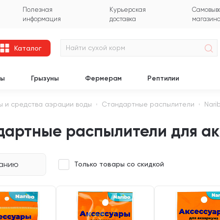
Полезная
Курьерская
Самовыво
информация
доставка
магазин
Каталог
цы
Грызуны
Фермерам
Рептилии
 и средства аэрации воды
Стандартные распылители
Nari
дартные распылители для ак
чанию
Только товары со скидкой