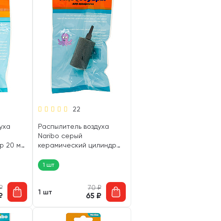
22
уха
Распылитель воздуха
Naribo серый
р 20 мм
керамический цилиндр
30 х 50 мм (1 шт)
1 шт
₽
70
₽
1 шт
₽
65
₽