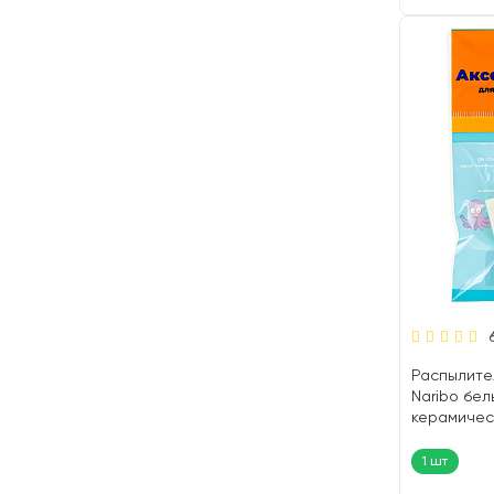
Распылите
Naribo бел
керамическ
мм (1 шт)
1 шт