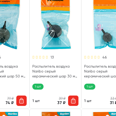
6
13
46
ль воздуха
Распылитель воздуха
Распылитель возд
ый
Naribo серый
Naribo серый
кий шар 50 мм
керамический шар 30 мм
керамический ша
(1 шт)
(1 шт)
1 шт
1 шт
79
₽
39
₽
33
1 шт
1 шт
74
₽
37
₽
31