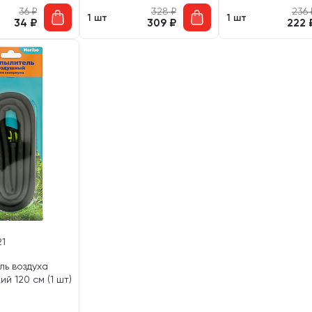
36
₽
328
₽
236
1 шт
1 шт
34
₽
309
₽
222
21
ль воздуха
ий 120 см (1 шт)