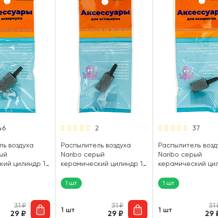
46
2
37
ль воздуха
Распылитель воздуха
Распылитель возд
ый
Naribo серый
Naribo серый
кий цилиндр 15
керамический цилиндр 13
керамический цил
шт)
х 25 мм (1 шт)
х 18 мм (1 шт)
1 шт
1 шт
31
₽
31
₽
31
1 шт
1 шт
29
₽
29
₽
29