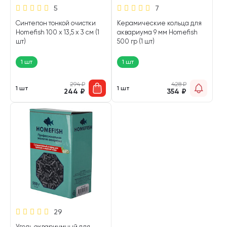
5
7
Синтепон тонкой очистки
Керамические кольца для
Homefish 100 х 13,5 х 3 см (1
аквариума 9 мм Homefish
шт)
500 гр (1 шт)
1 шт
1 шт
294
₽
428
₽
1 шт
1 шт
244
₽
354
₽
29
Уголь аквариумный для