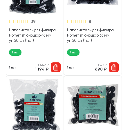
39
8
Наполнитель для фильтра
Наполнитель для фильтра
Homefish биошар 46 мм
Homefish биошар 36 мм
уп.50 шт (1 шт)
уп.50 шт (1 шт)
1 шт
1 шт
1 442
₽
843
₽
1 шт
1 шт
1 194
₽
698
₽