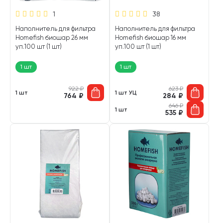
1
38
Наполнитель для фильтра
Наполнитель для фильтра
Homefish биошар 26 мм
Homefish биошар 16 мм
уп.100 шт (1 шт)
уп.100 шт (1 шт)
1 шт
1 шт
922
₽
623
₽
1 шт
1 шт УЦ
764
₽
284
₽
646
₽
1 шт
535
₽