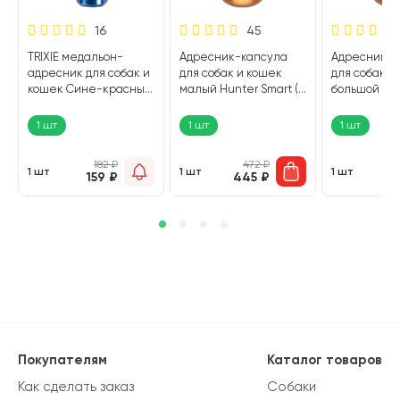
16
45
TRIXIE медальон-
Адресник-капсула
Адресник-к
адресник для собак и
для собак и кошек
для собак и
кошек Сине-красный
малый Hunter Smart (1
большой Hun
(1 шт)
шт)
(1 шт)
1 шт
1 шт
1 шт
182
₽
472
₽
1 шт
1 шт
1 шт
159
₽
445
₽
6
Покупателям
Каталог товаров
Как сделать заказ
Собаки