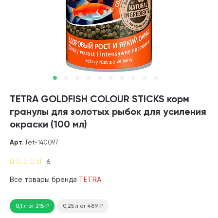
TETRA GOLDFISH COLOUR STICKS корм
гранулы для золотых рыбок для усиления
окраски (100 мл)
Арт.
Tet-140097
6
Все товары бренда
TETRA
0,1 л
от 215
₽
0,25 л
от 489
₽