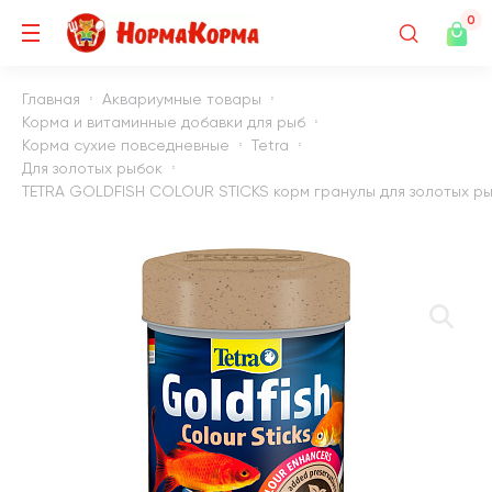
0
Главная
Аквариумные товары
Корма и витаминные добавки для рыб
Корма сухие повседневные
Tetra
Для золотых рыбок
TETRA GOLDFISH COLOUR STICKS корм гранулы для золотых рыб