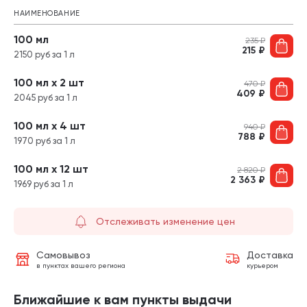
НАИМЕНОВАНИЕ
100 мл
235
₽
215
₽
2150 руб за 1 л
100 мл х 2 шт
470
₽
409
₽
2045 руб за 1 л
100 мл х 4 шт
940
₽
788
₽
1970 руб за 1 л
100 мл х 12 шт
2 820
₽
2 363
₽
1969 руб за 1 л
Отслеживать изменение цен
Самовывоз
Доставка
в пунктах вашего региона
курьером
Ближайшие к вам пункты выдачи