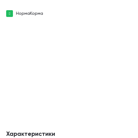
НормаКорма
Характеристики