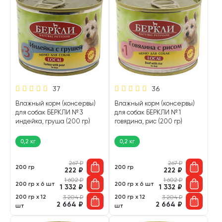
37
36
Влажный корм (консервы)
Влажный корм (консервы)
для собак БЕРКЛИ № 3
для собак БЕРКЛИ № 1
индейка, груша (200 гр)
говядина, рис (200 гр)
0,2 кг
0,2 кг
267
₽
267
₽
200 гр
200 гр
222
₽
222
₽
1 602
₽
1 602
₽
200 гр х 6 шт
200 гр х 6 шт
1 332
₽
1 332
₽
200 гр х 12
200 гр х 12
3 204
₽
3 204
₽
2 664
₽
2 664
₽
шт
шт