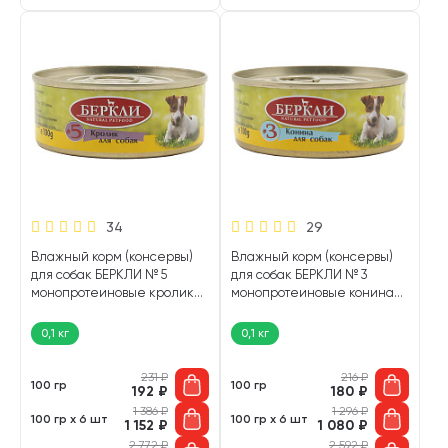
34
29
Влажный корм (консервы)
Влажный корм (консервы)
для собак БЕРКЛИ № 5
для собак БЕРКЛИ № 3
монопротеиновые кролик
монопротеиновые конина
(100 гр)
(100 гр)
0,1 кг
0,1 кг
231
₽
216
₽
100 гр
100 гр
192
₽
180
₽
1 386
₽
1 296
₽
100 гр х 6 шт
100 гр х 6 шт
1 152
₽
1 080
₽
2 772
₽
2 592
₽