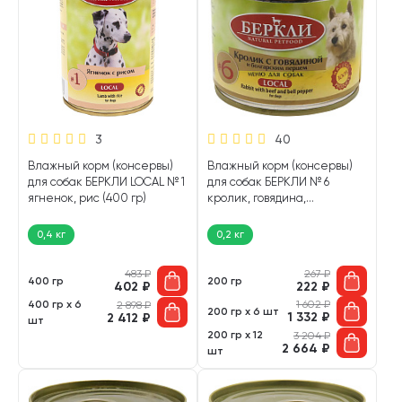
3
40
Влажный корм (консервы)
Влажный корм (консервы)
для собак БЕРКЛИ LOCAL № 1
для собак БЕРКЛИ № 6
ягненок, рис (400 гр)
кролик, говядина,
болгарский перцем (200
гр)
0,4 кг
0,2 кг
483
₽
267
₽
400 гр
200 гр
402
₽
222
₽
400 гр х 6
1 602
₽
2 898
₽
200 гр х 6 шт
1 332
₽
2 412
₽
шт
200 гр х 12
3 204
₽
2 664
₽
шт