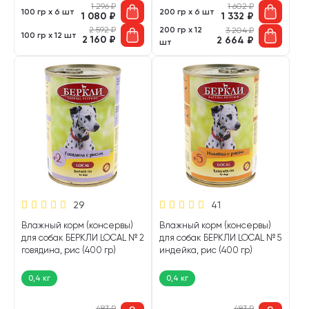
1 296
₽
1 602
₽
100 гр х 6 шт
200 гр х 6 шт
1 080
₽
1 332
₽
2 592
₽
200 гр х 12
3 204
₽
100 гр х 12 шт
2 160
₽
2 664
₽
шт
29
41
Влажный корм (консервы)
Влажный корм (консервы)
для собак БЕРКЛИ LOCAL № 2
для собак БЕРКЛИ LOCAL № 5
говядина, рис (400 гр)
индейка, рис (400 гр)
0,4 кг
0,4 кг
483
₽
483
₽