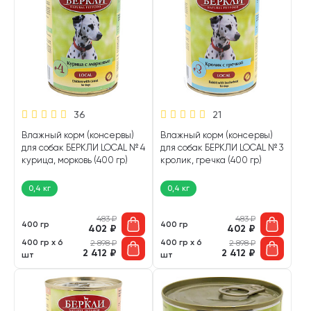
36
21
Влажный корм (консервы)
Влажный корм (консервы)
для собак БЕРКЛИ LOCAL № 4
для собак БЕРКЛИ LOCAL № 3
курица, морковь (400 гр)
кролик, гречка (400 гр)
0,4 кг
0,4 кг
483
₽
483
₽
400 гр
400 гр
402
₽
402
₽
400 гр х 6
400 гр х 6
2 898
₽
2 898
₽
2 412
₽
2 412
₽
шт
шт