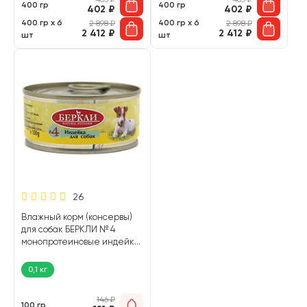
400 гр
400 гр
402
₽
402
₽
400 гр х 6
400 гр х 6
2 898
₽
2 898
₽
2 412
₽
2 412
₽
шт
шт
26
Влажный корм (консервы)
для собак БЕРКЛИ № 4
монопротеиновые индейка
(100 гр)
0,1 кг
146
₽
100 гр