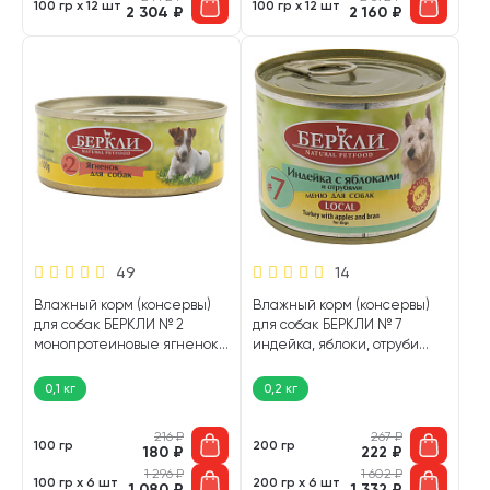
100 гр х 12 шт
100 гр х 12 шт
2 304
₽
2 160
₽
49
14
Влажный корм (консервы)
Влажный корм (консервы)
для собак БЕРКЛИ № 2
для собак БЕРКЛИ № 7
монопротеиновые ягненок
индейка, яблоки, отруби
(100 гр УЦ)
(200 гр)
0,1 кг
0,2 кг
216
₽
267
₽
100 гр
200 гр
180
₽
222
₽
1 296
₽
1 602
₽
100 гр х 6 шт
200 гр х 6 шт
1 080
₽
1 332
₽