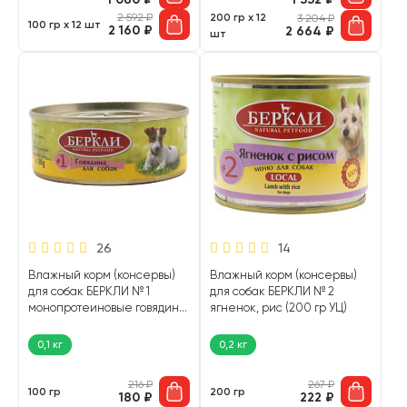
2 592
₽
200 гр х 12
3 204
₽
100 гр х 12 шт
2 160
₽
2 664
₽
шт
26
14
Влажный корм (консервы)
Влажный корм (консервы)
для собак БЕРКЛИ № 1
для собак БЕРКЛИ № 2
монопротеиновые говядина
ягненок, рис (200 гр УЦ)
(100 гр)
0,1 кг
0,2 кг
216
₽
267
₽
100 гр
200 гр
180
₽
222
₽