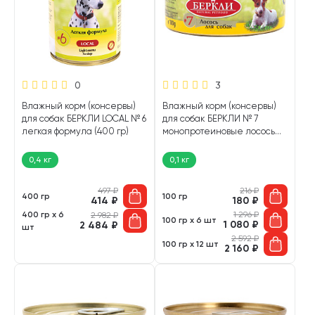
0
3
Влажный корм (консервы)
Влажный корм (консервы)
для собак БЕРКЛИ LOCAL № 6
для собак БЕРКЛИ № 7
легкая формула (400 гр)
монопротеиновые лосось
(100 гр)
0,4 кг
0,1 кг
497
₽
216
₽
400 гр
100 гр
414
₽
180
₽
400 гр х 6
1 296
₽
2 982
₽
100 гр х 6 шт
1 080
₽
2 484
₽
шт
2 592
₽
100 гр х 12 шт
2 160
₽