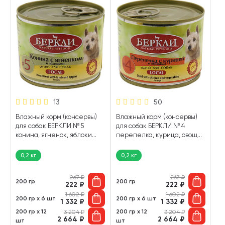
13
50
Влажный корм (консервы)
Влажный корм (консервы)
для собак БЕРКЛИ № 5
для собак БЕРКЛИ № 4
конина, ягненок, яблоки
перепелка, курица, овощи
(200 гр УЦ)
(200 гр)
0,2 кг
0,2 кг
267
₽
267
₽
200 гр
200 гр
222
₽
222
₽
1 602
₽
1 602
₽
200 гр х 6 шт
200 гр х 6 шт
1 332
₽
1 332
₽
200 гр х 12
200 гр х 12
3 204
₽
3 204
₽
2 664
₽
2 664
₽
шт
шт