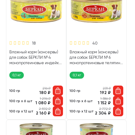
18
40
Влажный корм (консервы)
Влажный корм (консервы)
для собак БЕРКЛИ № 4
для собак БЕРКЛИ № 6
монопротеиновые индейка
монопротеиновые телятина
(100 гр)
(100 гр)
0,1 кг
0,1 кг
216
₽
231
₽
100 гр
100 гр
180
₽
192
₽
1 296
₽
1 386
₽
100 гр х 6 шт
100 гр х 6 шт
1 080
₽
1 152
₽
2 592
₽
2 772
₽
100 гр х 12 шт
100 гр х 12 шт
2 160
₽
2 304
₽