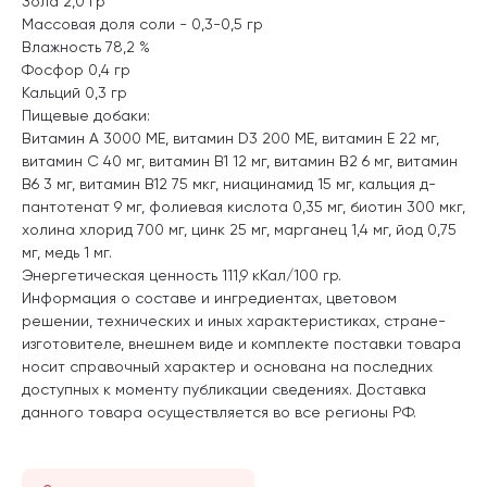
Зола 2,0 гр
Массовая доля соли - 0,3-0,5 гр
Влажность 78,2 %
Фосфор 0,4 гр
Кальций 0,3 гр
Пищевые добаки:
Витамин А 3000 МЕ, витамин D3 200 МЕ, витамин E 22 мг,
витамин С 40 мг, витамин В1 12 мг, витамин В2 6 мг, витамин
В6 3 мг, витамин В12 75 мкг, ниацинамид 15 мг, кальция д-
пантотенат 9 мг, фолиевая кислота 0,35 мг, биотин 300 мкг,
холина хлорид 700 мг, цинк 25 мг, марганец 1,4 мг, йод 0,75
мг, медь 1 мг.
Энергетическая ценность 111,9 кКал/100 гр.
Информация о составе и ингредиентах, цветовом
решении, технических и иных характеристиках, стране-
изготовителе, внешнем виде и комплекте поставки товара
носит справочный характер и основана на последних
доступных к моменту публикации сведениях. Доставка
данного товара осуществляется во все регионы РФ.