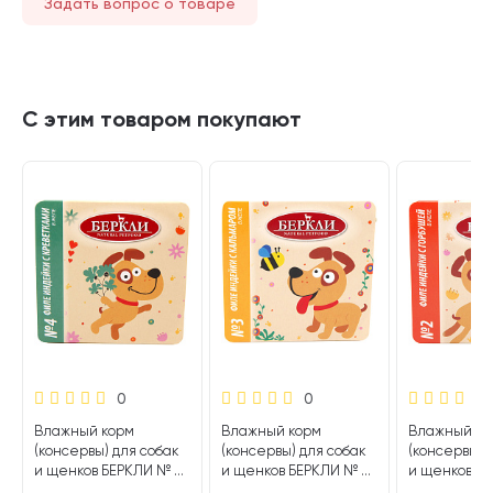
Задать вопрос о товаре
С этим товаром покупают
0
0
Влажный корм
Влажный корм
Влажный ко
(консервы) для собак
(консервы) для собак
(консервы) 
и щенков БЕРКЛИ № 4
и щенков БЕРКЛИ № 3
и щенков Б
индейка, креветка
индейка, кальмар (100
индейка, го