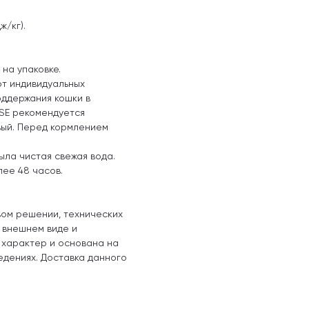
ж/кг).
на упаковке.
от индивидуальных
оддержания кошки в
SSE рекомендуется
вый. Перед кормлением
ыла чистая свежая вода.
лее 48 часов.
вом решении, технических
, внешнем виде и
 характер и основана на
едениях. Доставка данного