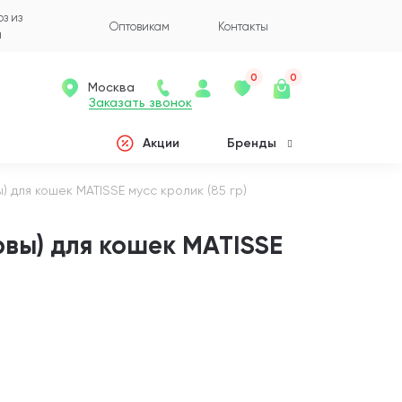
з из
Оптовикам
Контакты
а
0
0
Москва
Заказать звонок
Акции
Бренды
) для кошек MATISSE мусс кролик (85 гр)
вы) для кошек MATISSE