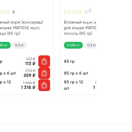
6
21
жный корм (консервы)
Влажный корм (консервы)
 кошек MATISSE мусс
для кошек MATISSE мусс
ца (85 гр)
лосось (85 гр)
85 кг
0,3 кг
0,085 кг
0,3 кг
122
₽
122
₽
гр
85 гр
113
₽
113
₽
732
₽
732
₽
р х 6 шт
85 гр х 6 шт
659
₽
659
₽
р х 12
85 гр х 12
1 464
₽
1 464
₽
1 318
₽
1 318
₽
шт