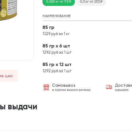
0,085 кг
от 113
₽
0,3 кг
от 253
₽
НАИМЕНОВАНИЕ
85 гр
1329 руб за 1 кг
85 гр х 6 шт
1292 руб за 1 шт
85 гр х 12 шт
1292 руб за 1 шт
ие цен
Самовывоз
Достав
в пунктах вашего региона
курьером
ты выдачи