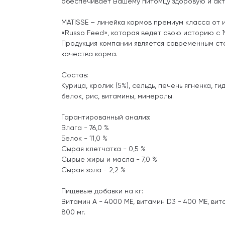
обеспечивает Вашему питомцу здоровую и акт
MATISSE – линейка кормов премиум класса от 
«Russo Feed», которая ведет свою историю с 1
Продукция компании является современным ст
качества корма.
Состав:
Курица, кролик (5%), сельдь, печень ягненка, 
белок, рис, витамины, минералы.
Гарантированный анализ:
Влага - 76,0 %
Белок - 11,0 %
Сырая клетчатка - 0,5 %
Сырые жиры и масла - 7,0 %
Сырая зола - 2,2 %
Пищевые добавки на кг:
Витамин А - 4000 МЕ, витамин D3 - 400 МЕ, вита
800 мг.