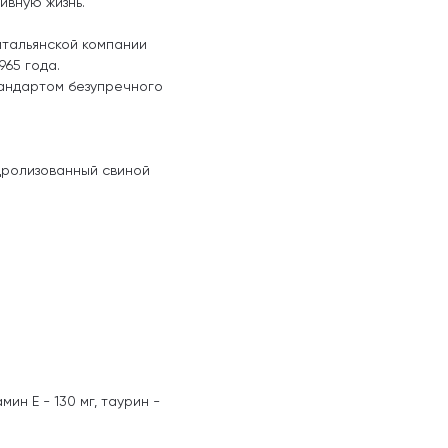
ивную жизнь.
итальянской компании
965 года.
андартом безупречного
гидролизованный свиной
мин E - 130 мг, таурин -