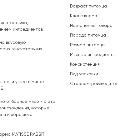
Возраст питомца
Класс корма
ясо кролика,
Назначение товара
анием ингредиентов
Порода питомца
ую вкусовую
Размер питомца
амых взыскательных
Мясные ингредиенты
Консистенция
Вид упаковки
, если у нее в миске
Страна-производитель
E.
ко отборное мясо - а это
происхождения, которые
зни и хорошего
корма MATISSE
RABBIT