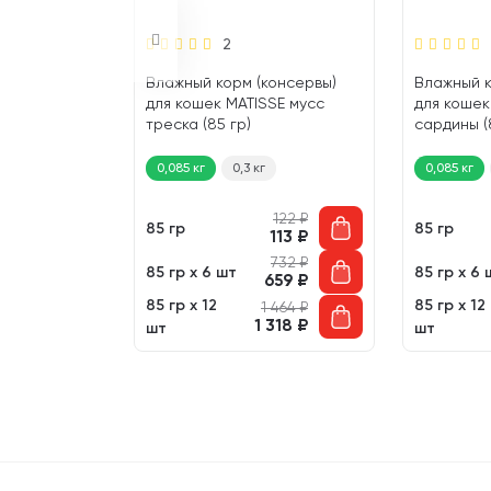
2
консервы)
Влажный корм (консервы)
Влажный к
SE мусс
для кошек MATISSE мусс
для кошек
треска (85 гр)
сардины (
0,085 кг
0,3 кг
0,085 кг
122
₽
122
₽
85 гр
85 гр
113
₽
113
₽
732
₽
732
₽
85 гр х 6 шт
85 гр х 6 
659
₽
659
₽
85 гр х 12
85 гр х 12
1 464
₽
1 464
₽
 318
₽
1 318
₽
шт
шт