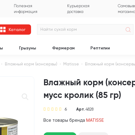
Полезная
Курьерская
Самовыво
информация
доставка
магазин
Каталог
цы
Грызуны
Фермерам
Рептилии
Влажный корм (консервы)
Matisse
Влажный корм (консервы
Влажный корм (консер
мусс кролик (85 гр)
6
Арт.
4828
Все товары бренда
MATISSE