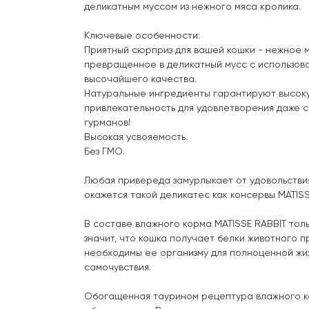
деликатным муссом из нежного мяса кролика.
Ключевые особенности:
Приятный сюрприз для вашей кошки - нежное м
превращенное в деликатный мусс с использов
высочайшего качества.
Натуральные ингредиенты гарантируют высок
привлекательность для удовлетворения даже с
гурманов!
Высокая усвояемость.
Без ГМО.
Любая привереда замурлыкает от удовольствия
окажется такой деликатес как консервы MATISS
В составе влажного корма MATISSE
RABBIT
толь
значит, что кошка получает белки животного 
необходимы ее организму для полноценной жи
самочувствия.
Обогащенная таурином рецептура влажного 