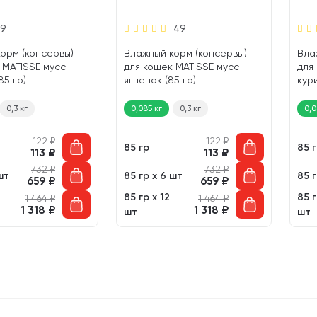
9
49
орм (консервы)
Влажный корм (консервы)
Вла
 MATISSE мусс
для кошек MATISSE мусс
для
85 гр)
ягненок (85 гр)
кури
0,3 кг
0,085 кг
0,3 кг
0,0
122
₽
122
₽
85 гр
85 
113
₽
113
₽
732
₽
732
₽
шт
85 гр х 6 шт
85 г
659
₽
659
₽
85 гр х 12
85 г
1 464
₽
1 464
₽
1 318
₽
1 318
₽
шт
шт