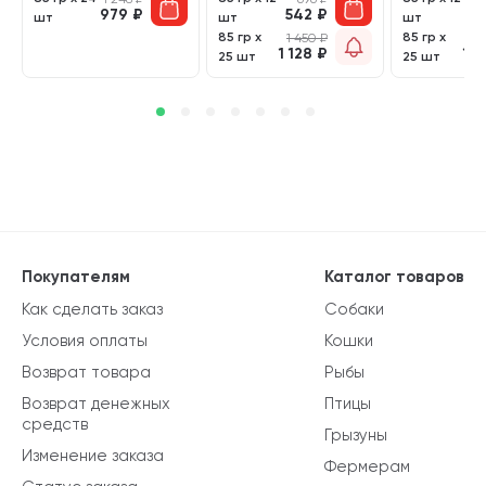
979
₽
542
₽
5
шт
шт
шт
85 гр х
85 гр х
1 450
₽
1 
1 128
₽
1 1
25 шт
25 шт
Покупателям
Каталог товаров
Как сделать заказ
Собаки
Условия оплаты
Кошки
Возврат товара
Рыбы
Возврат денежных
Птицы
средств
Грызуны
Изменение заказа
Фермерам