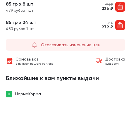
85 гр х 8 шт
416
₽
326
₽
479 руб за 1 шт
85 гр х 24 шт
1 248
₽
979
₽
480 руб за 1 шт
Отслеживать изменение цен
Самовывоз
Доставка
в пунктах вашего региона
курьером
Ближайшие к вам пункты выдачи
НормаКорма