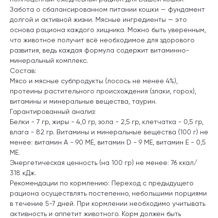
Забота о сбалансированном питании кошки — фундамент
долгой и активной жизни. Мясные ингредиенты — это
основа рациона каждого хищника. Можно быть уверенным,
что животное получит всё необходимое для здорового
развития, ведь каждая формула содержит витаминно-
минеральный комплекс.
Состав:
Мясо и мясные субпродукты (лосось не менее 4%),
протеины растительного происхождения (злаки, горох),
витамины и минеральные вещества, таурин.
Гарантированный анализ:
Белки - 7 гр, жиры - 4,0 гр, зола - 2,5 гр, клетчатка - 0,5 гр,
влага - 82 гр. Витамины и минеральные вещества (100 г) не
менее: витамин А - 90 МЕ, витамин D - 9 МЕ, витамин E - 0,5
МЕ.
Энергетическая ценность (на 100 гр) не менее: 76 ккал/
318 кДж.
Рекомендации по кормлению: Переход с предыдущего
рациона осуществлять постепенно, небольшими порциями
в течение 5-7 дней. При кормлении необходимо учитывать
активность и аппетит животного. Корм должен быть