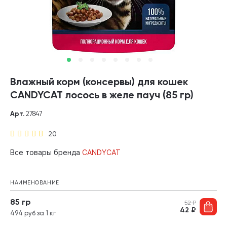
Влажный корм (консервы) для кошек
CANDYCAT лосось в желе пауч (85 гр)
Арт.
27847
20
Все товары бренда
CANDYCAT
НАИМЕНОВАНИЕ
85 гр
52
₽
42
₽
494 руб за 1 кг