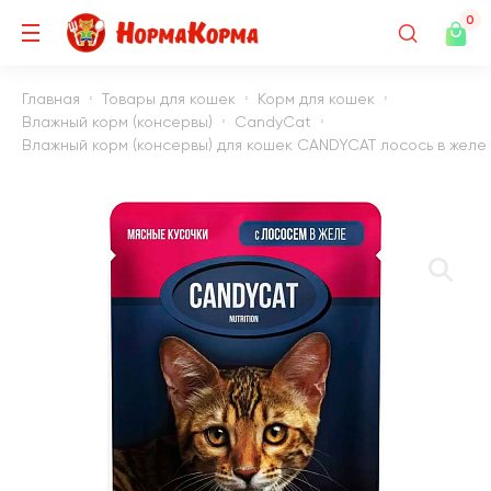
0
Главная
Товары для кошек
Корм для кошек
Влажный корм (консервы)
CandyCat
Влажный корм (консервы) для кошек CANDYCAT лосось в желе п