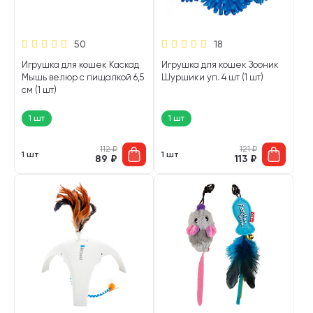
50
18
Игрушка для кошек Каскад
Игрушка для кошек Зооник
Мышь велюр с пищалкой 6,5
Шуршики уп. 4 шт (1 шт)
см (1 шт)
1 шт
1 шт
112
₽
121
₽
1 шт
1 шт
89
₽
113
₽