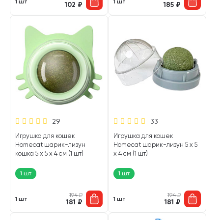
1 шт
1 шт
102
₽
185
₽
29
33
Игрушка для кошек
Игрушка для кошек
Homecat шарик-лизун
Homecat шарик-лизун 5 х 5
кошка 5 х 5 х 4 см (1 шт)
х 4 см (1 шт)
1 шт
1 шт
194
₽
194
₽
1 шт
1 шт
181
₽
181
₽