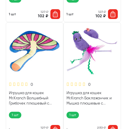
127
₽
127
₽
1 шт
1 шт
102
₽
102
₽
0
0
Игрушка для кошек
Игрушка для кошек
Mr.Kranch Волшебный
Mr.Kranch Баклажанчик и
Грибочек плюшевый с
Мышка плюшевые с
кошачьей мятой синий 10 см
кошачьей мятой и
(1 шт)
перышками фиолетовые 19
1 шт
1 шт
см (1 шт)
127
₽
230
₽