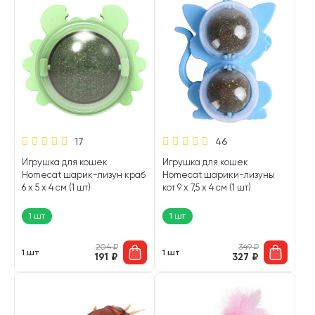
17
46
Игрушка для кошек
Игрушка для кошек
Homecat шарик-лизун краб
Homecat шарики-лизуны
6 х 5 х 4 см (1 шт)
кот 9 х 7,5 х 4 см (1 шт)
1 шт
1 шт
204
₽
349
₽
1 шт
1 шт
191
₽
327
₽