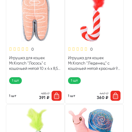
0
0
Игрушка для кошек
Игрушка для кошек
Mr.Kranch "Лосось" с
Mr.Kranch "Леденец" с
кошачьей мятой 10 х 4 х 8,5
кошачьей мятой красный 9 х
см (1 шт)
3 х 8,5 см (1 шт)
1 шт
1 шт
485
₽
447
₽
1 шт
1 шт
391
₽
360
₽