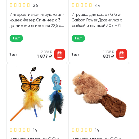
26
44
Интерактивная игрушка для
Игрушка для кошек GiGwi
кошек Фезер Спиннер с 3
Carbon Power Дразнилка с
датчиками движения 22,5 см
рыбкой и мышкой 30 см (1
GiGwi PetDroid (1 шт)
шт)
1 шт
1 шт
2 156
₽
1 108
₽
1 шт
1 шт
1 877
₽
831
₽
14
14