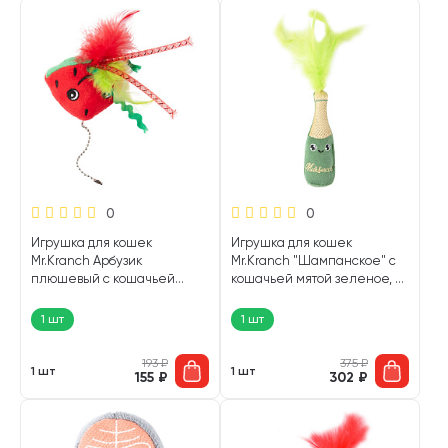
0
0
Игрушка для кошек
Игрушка для кошек
Mr.Kranch Арбузик
Mr.Kranch "Шампанское" с
плюшевый с кошачьей
кошачьей мятой зеленое, 8
мятой и перышками
х 2 х 8,5 см (1 шт)
красный 16 см (1 шт)
1 шт
1 шт
193
₽
375
₽
1 шт
1 шт
155
₽
302
₽