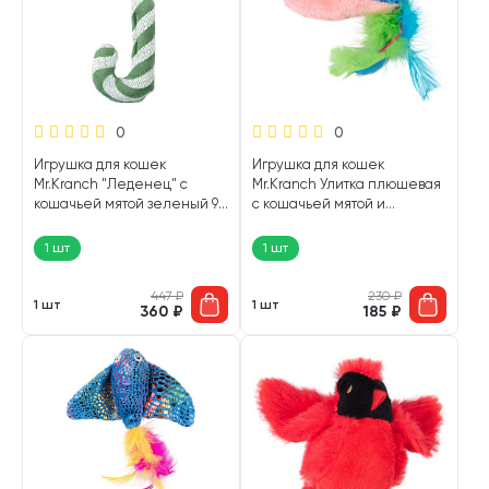
0
0
Игрушка для кошек
Игрушка для кошек
Mr.Kranch "Леденец" с
Mr.Kranch Улитка плюшевая
кошачьей мятой зеленый 9
с кошачьей мятой и
х 3 х 8,5 см (1 шт)
перышками розовая 18 см (1
шт)
1 шт
1 шт
447
₽
230
₽
1 шт
1 шт
360
₽
185
₽