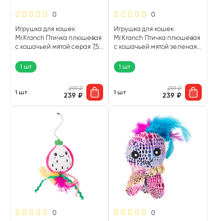
0
0
Игрушка для кошек
Игрушка для кошек
Mr.Kranch Птичка плюшевая
Mr.Kranch Птичка плюшевая
с кошачьей мятой серая 7,5
с кошачьей мятой зеленая
см (1 шт)
7,5 см (1 шт)
1 шт
1 шт
297
₽
297
₽
1 шт
1 шт
239
₽
239
₽
0
0