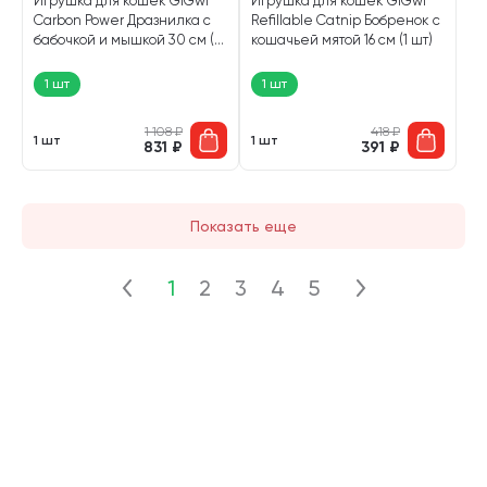
Игрушка для кошек GiGwi
Игрушка для кошек GiGwi
Carbon Power Дразнилка с
Refillable Catnip Бобренок с
бабочкой и мышкой 30 см (1
кошачьей мятой 16 см (1 шт)
шт)
1 шт
1 шт
1 108
₽
418
₽
1 шт
1 шт
831
₽
391
₽
Показать еще
1
2
3
4
5