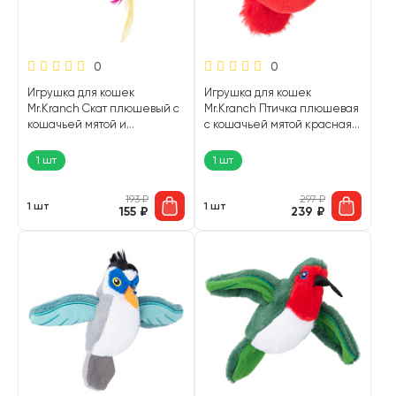
0
0
Игрушка для кошек
Игрушка для кошек
Mr.Kranch Скат плюшевый с
Mr.Kranch Птичка плюшевая
кошачьей мятой и
с кошачьей мятой красная 8
перышками голубой 16 см (1
см (1 шт)
шт)
1 шт
1 шт
193
₽
297
₽
1 шт
1 шт
155
₽
239
₽