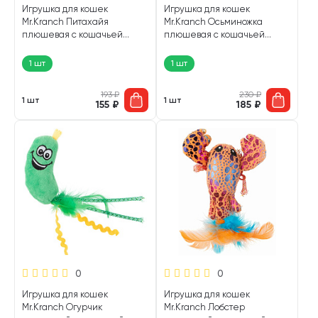
Игрушка для кошек
Игрушка для кошек
Mr.Kranch Питахайя
Mr.Kranch Осьминожка
плюшевая с кошачьей
плюшевая с кошачьей
мятой и перышками
мятой и перышками розовая
зеленая 19 см (1 шт)
6,5 см (1 шт)
1 шт
1 шт
193
₽
230
₽
1 шт
1 шт
155
₽
185
₽
0
0
Игрушка для кошек
Игрушка для кошек
Mr.Kranch Огурчик
Mr.Kranch Лобстер