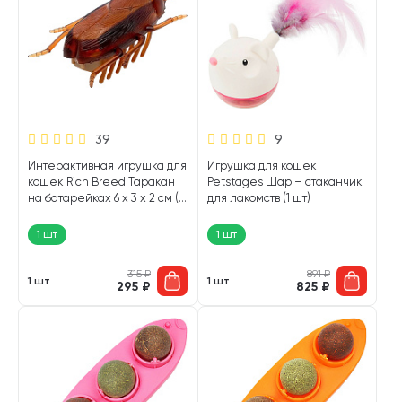
39
9
Интерактивная игрушка для
Игрушка для кошек
кошек Rich Breed Таракан
Petstages Шар – стаканчик
на батарейках 6 х 3 х 2 см (1
для лакомств (1 шт)
шт)
1 шт
1 шт
315
₽
891
₽
1 шт
1 шт
295
₽
825
₽