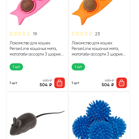
19
23
Лакомство для кошек
Лакомство для кошек
PerseiLine кошачья мята,
PerseiLine кошачья мята,
мататаби ассорти 3 шарика
мататаби ассорти 3 шарика
розовый (1 шт)
оранжевый (1 шт)
1 шт
1 шт
630
₽
630
₽
1 шт
1 шт
504
₽
504
₽