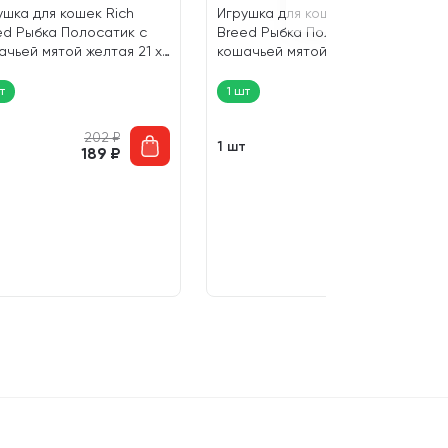
ушка для кошек Rich
Игрушка для кошек Rich
ed Рыбка Полосатик с
Breed Рыбка Полосатик с
ачьей мятой желтая 21 х
кошачьей мятой бордовая 21
 (1 шт)
х 8 см (1 шт)
т
1 шт
202
₽
202
₽
т
1 шт
189
₽
189
₽