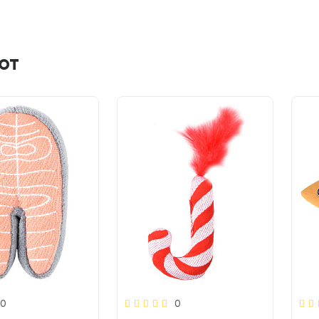
ют
0
0