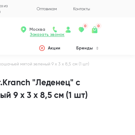
з из
Оптовикам
Контакты
а
0
0
Москва
Заказать звонок
Акции
Бренды
ошачьей мятой зеленый 9 х 3 х 8,5 см (1 шт)
.Kranch "Леденец" с
 9 х 3 х 8,5 см (1 шт)