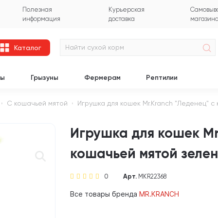
Полезная
Курьерская
Самовыво
информация
доставка
магазин
Каталог
цы
Грызуны
Фермерам
Рептилии
С кошачьей мятой
Игрушка для кошек Mr.Kranch "Леденец" с к
Игрушка для кошек Mr
кошачьей мятой зеленый
0
Арт.
MKR22368
Все товары бренда
MR.KRANCH