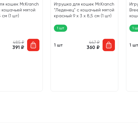
ля кошек Mr.Kranch
Игрушка для кошек Mr.Kranch
Игр
с кошачьей мятой
"Леденец" с кошачьей мятой
Bre
5 см (1 шт)
красный 9 х 3 х 8,5 см (1 шт)
кош
8 см
1 шт
1 ш
485
₽
447
₽
1 шт
1 ш
391
₽
360
₽