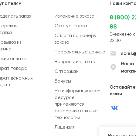
упателям
Наши конт
 сделать заказ
Изменение заказа
8 (800) 
88
ьерская
Статус заказа
тавка
Ежедневно с
Оплата по номеру
22:00
овывоз из
заказа
азина
Персональные данные
sales@
овия оплаты
Вопросы и ответы
Наши
врат товара
магаз
Оптовикам
врат денежных
Бонусы
дств
Оставайте
На информационном
связи
ресурсе
применяются
рекомендательные
технологии
Лицензия
Мы используем