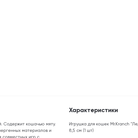
Характеристики
й. Содержит кошачью мяту.
Игрушка для кошек Mr.Kranch "Ле
лергенных материалов и
8,5 см (1 шт)
я совместных игр с