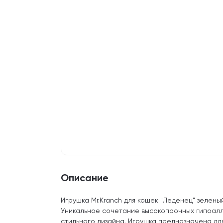
Описание
Игрушка Mr.Kranch для кошек "Леденец" зелены
Уникальное сочетание высокопрочных гипоал
стильного дизайна. Игрушка предназначена дл