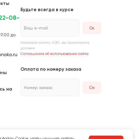
акты
Будьте всегда в курсе
222-08-
Ваш e-mail
 9:00 до
Нажимая кнопку «ОК», вы принимаете
условия
noko.ru
Соглашения об использовании сайта
Оплата по номеру заказа
ины
Номер заказа
Ок
сь на
 файлы Сookie, чтобы улучшить работу