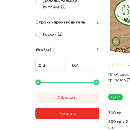
Дополнительное
питание (
2
)
Страна-производитель
Россия (
2
)
Вес (кг)
ЧИКА овес 
грызунов (
0,3 кг
Сбросить
300 гр
300 гр х 2
шт