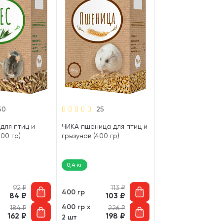
50
25
для птиц и
ЧИКА пшеница для птиц и
300 гр)
грызунов (400 гр)
0,4 кг
92
₽
113
₽
400 гр
84
₽
103
₽
400 гр х
184
₽
226
₽
162
₽
198
₽
2 шт