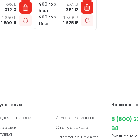
400 гр х
368
₽
452
₽
312
₽
381
₽
4 шт
400 гр х
1 840
₽
1 808
₽
1 560
₽
1 525
₽
16 шт
упателям
Наши конт
 сделать заказ
Изменение заказа
8 (800) 
88
ьерская
Статус заказа
тавка
Ежедневно с
Оплата по номеру