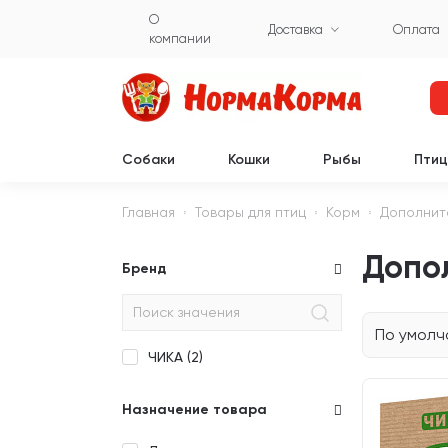
О
Доставка
Оплата
компании
Собаки
Кошки
Рыбы
Пти
Главная
Товары для птиц
Корм
Дополнит
Допо
Бренд
По умол
ЧИКА (
2
)
Назначение товара