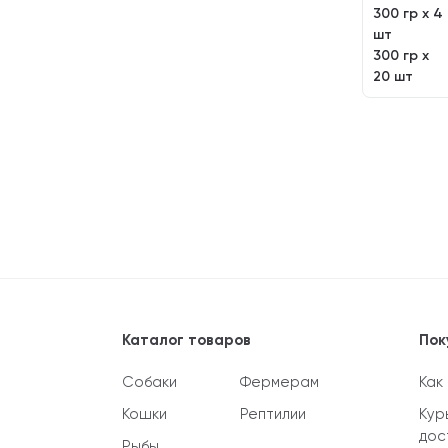
300 гр х 4
шт
300 гр х
20 шт
Каталог товаров
Пок
Собаки
Фермерам
Как
Кошки
Рептилии
Кур
дос
Рыбы