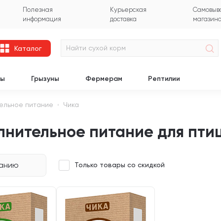
Полезная
Курьерская
Самовыво
информация
доставка
магазин
Каталог
цы
Грызуны
Фермерам
Рептилии
ельное питание
Чика
лнительное питание для пти
чанию
Только товары со скидкой