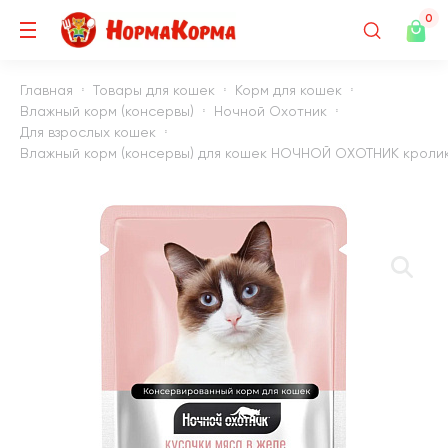
0
Главная
Товары для кошек
Корм для кошек
Влажный корм (консервы)
Ночной Охотник
Для взрослых кошек
Влажный корм (консервы) для кошек НОЧНОЙ ОХОТНИК кролик, 