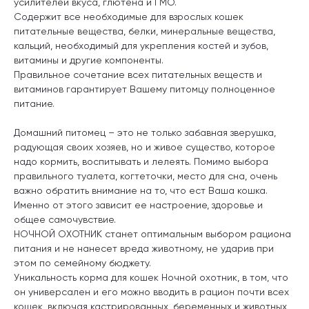
усилителей вкуса, глютена и ГМО.
Содержит все необходимые для взрослых кошек
питательные вещества, белки, минеральные вещества,
кальций, необходимый для укрепления костей и зубов,
витамины и другие компоненты.
Правильное сочетание всех питательных веществ и
витаминов гарантирует Вашему питомцу полноценное
питание.
Домашний питомец – это не только забавная зверушка,
радующая своих хозяев, но и живое существо, которое
надо кормить, воспитывать и лелеять. Помимо выбора
правильного туалета, когтеточки, место для сна, очень
важно обратить внимание на то, что ест Ваша кошка.
Именно от этого зависит ее настроение, здоровье и
общее самочувствие.
НОЧНОЙ ОХОТНИК станет оптимальным выбором рациона
питания и не нанесет вреда животному, не ударив при
этом по семейному бюджету.
Уникальность корма для кошек Ночной охотник, в том, что
он универсален и его можно вводить в рацион почти всех
кошек, включая кастрированных, беременных и животных