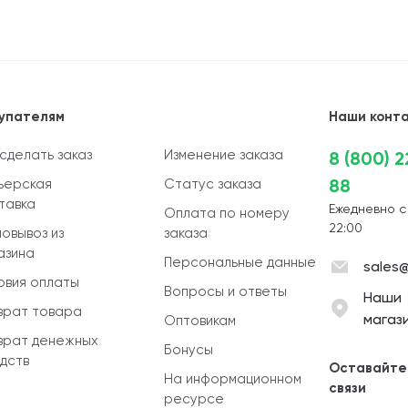
упателям
Наши конт
 сделать заказ
Изменение заказа
8 (800) 
88
ьерская
Статус заказа
тавка
Ежедневно с
Оплата по номеру
22:00
овывоз из
заказа
азина
Персональные данные
sales@
овия оплаты
Вопросы и ответы
Наши
врат товара
магаз
Оптовикам
врат денежных
Бонусы
дств
Оставайте
На информационном
связи
ресурсе