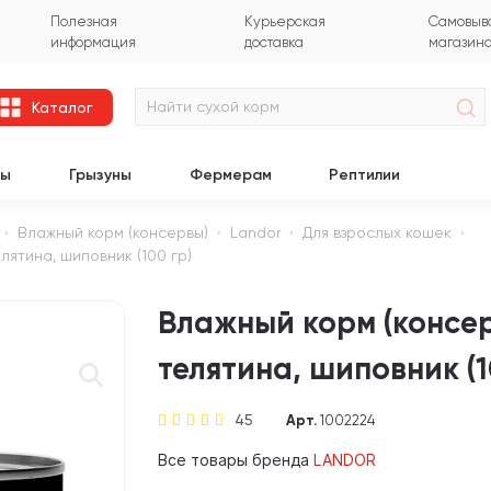
Полезная
Курьерская
Самовыво
информация
доставка
магазин
Каталог
цы
Грызуны
Фермерам
Рептилии
Влажный корм (консервы)
Landor
Для взрослых кошек
ятина, шиповник (100 гр)
Влажный корм (консе
телятина, шиповник (1
45
Арт.
1002224
Все товары бренда
LANDOR