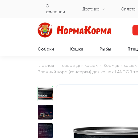
О
Доставка
Оплата
компании
Собаки
Кошки
Рыбы
Пти
Главная
Товары для кошек
Корм для кошек
Влажный корм (консервы) для кошек LANDOR тел