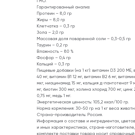
ГМО.
Гарантированный анализ:
Протеин – 8,0 гр
Жиры – 8,0 гр
Клетчатка – 0,3 гр
Зола – 2,0 гр
Массовая доля поваренной соли – 0,3-0,5 гр
Таурин – 0,2 гр
Влажность – 80 %
Фосфор – 0,4 гр
Кальций – 0,3 гр
Пищевые добавки (на 1 кг): витамин D3 200 МЕ, 
40 мг, витамин В1 12 мг, витамин В2 6 мг, витамин
мкг, ниацинамид 15 мг, кальция д-пантотенат 9 
мг, биотин 300 мкг, холина хлорид 700 мг, цинк 2
0,75 мг, медь 1 мг.
Энергетическая ценность: 105,2 ккал/100 гр.
Норма кормления: 30-50 гр на 1 кг веса животн
Страна-производитель: Россия.
Информация о составе и ингредиентах, цвето
и иных характеристиках, стране-изготовителе
комплекте поставки товара носит справочный