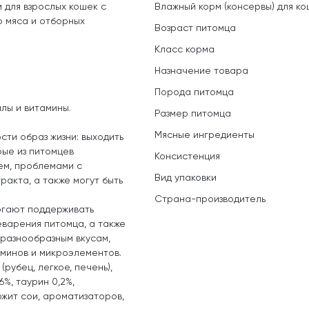
для взрослых кошек с
Влажный корм (консервы) для ко
о мяса и отборных
Возраст питомца
Класс корма
Назначение товара
Порода питомца
лы и витамины.
Размер питомца
Мясные ингредиенты
сти образ жизни: выходить
рые из питомцев
Консистенция
ем, проблемами с
Вид упаковки
акта, а также могут быть
Страна-производитель
гают поддерживать
еварения питомца, а также
 разнообразным вкусам,
аминов и микроэлементов.
рубец, легкое, печень),
6%, таурин 0,2%,
жит сои, ароматизаторов,