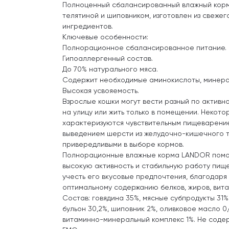
Полноценный сбалансированный влажный корм 
телятиной и шиповником, изготовлен из свежег
ингредиентов.
Ключевые особенности:
Полнорационное сбалансированное питание.
Гипоаллергенный состав.
До 70% натурального мяса.
Содержит необходимые аминокислоты, минера
Высокая усвояемость.
Взрослые кошки могут вести разный по активно
на улицу или жить только в помещении. Некото
характеризуются чувствительным пищеварени
выведением шерсти из желудочно-кишечного тр
привередливыми в выборе кормов.
Полнорационные влажные корма LANDOR помо
высокую активность и стабильную работу пищ
учесть его вкусовые предпочтения, благодаря
оптимальному содержанию белков, жиров, вит
Состав: говядина 35%, мясные субпродукты 31% (
бульон 30,2%, шиповник 2%, оливковое масло 0,
витаминно-минеральный комплекс 1%. Не содер