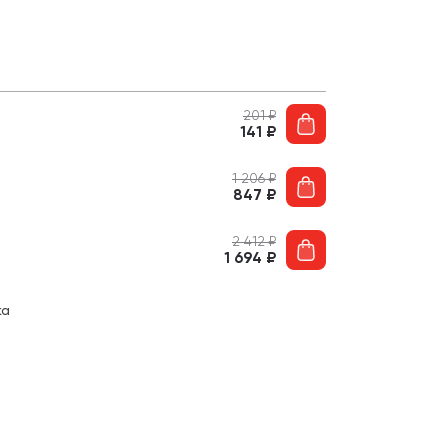
201
₽
141
₽
1 206
₽
847
₽
2 412
₽
1 694
₽
ка