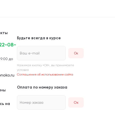
акты
Будьте всегда в курсе
222-08-
Ваш e-mail
 9:00 до
Нажимая кнопку «ОК», вы принимаете
условия
noko.ru
Соглашения об использовании сайта
Оплата по номеру заказа
ины
Номер заказа
Ок
сь на