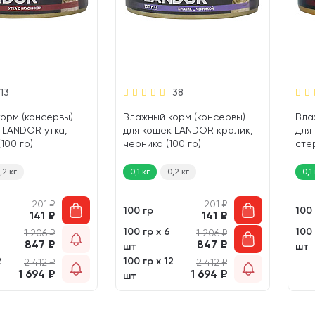
13
38
орм (консервы)
Влажный корм (консервы)
Вла
 LANDOR утка,
для кошек LANDOR кролик,
для
100 гр)
черника (100 гр)
сте
LAN
(100
,2 кг
0,1 кг
0,2 кг
0,1
201
₽
201
₽
100 гр
100
141
₽
141
₽
100 гр х 6
100 
1 206
₽
1 206
₽
847
₽
847
₽
шт
шт
2
100 гр х 12
2 412
₽
2 412
₽
1 694
₽
1 694
₽
шт