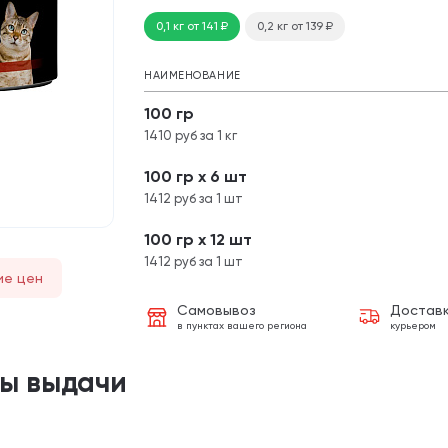
0,1 кг
от 141
₽
0,2 кг
от 139
₽
НАИМЕНОВАНИЕ
100 гр
1410 руб за 1 кг
100 гр х 6 шт
1412 руб за 1 шт
100 гр х 12 шт
1412 руб за 1 шт
ие цен
Самовывоз
Достав
в пунктах вашего региона
курьером
ты выдачи