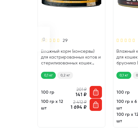
29
консервы)
Влажный корм (консервы)
Влажный к
ных котов и
для кастрированных котов и
для кошек
х кошек
стерилизованных кошек
брусника (
ка, клюква
LANDOR ягненок, облепиха
(100 гр)
0,1 кг
0,2 кг
0,1 кг
0
201
₽
201
₽
100 гр
100 гр
141
₽
141
₽
100 гр х 12
100 гр х 6
 206
₽
2 412
₽
847
₽
1 694
₽
шт
шт
100 гр х 1
шт