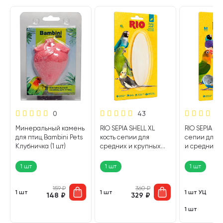
0
43
Минеральный камень
RIO SEPIA SHELL XL
RIO SEPIA SH
для птиц Bambini Pets
кость сепии для
сепии для в
Клубничка (1 шт)
средних и крупных
и средних п
попугаев 25 гр (1 шт)
мелких птиц 
шт)
1 шт
1 шт
1 шт
159
₽
360
₽
1 шт
1 шт
1 шт УЦ
148
₽
329
₽
2
1 шт
2